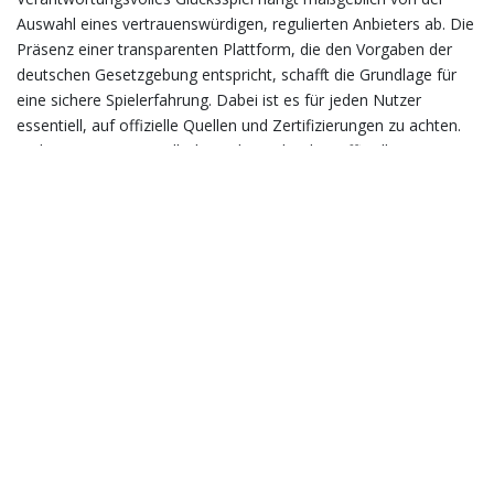
Auswahl eines vertrauenswürdigen, regulierten Anbieters ab. Die
Präsenz einer transparenten Plattform, die den Vorgaben der
deutschen Gesetzgebung entspricht, schafft die Grundlage für
eine sichere Spielerfahrung. Dabei ist es für jeden Nutzer
essentiell, auf offizielle Quellen und Zertifizierungen zu achten.
In diesem Kontext stellt die Website “lazybar offizielles casino”
eine informative Referenz dar, die auf verantwortungsvolles und
gesetzeskonformes Online-Glücksspiel setzt.
Facebook
Twitter
LinkedIn
WhatsApp
Email
Share
Post navigation
Die Evolution der Online-Casino-Landschaft: Neue
Innovationen und Standards