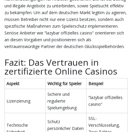
und illegale Angebote zu unterbinden, sowie Spielsucht effektiv
zu bekämpfen. Um auf dem deutschen Markt legitim zu agieren,
müssen Betreiber nicht nur eine Lizenz besitzen, sondern auch
spezifische Maßnahmen zum Spielerschutz implementieren.
Seriöse Anbieter wie “lazybar offizielles casino” orientieren sich
an diesen Vorgaben und positionieren sich als
vertrauenswürdige Partner der deutschen Glücksspielbehörden.
Fazit: Das Vertrauen in
zertifizierte Online Casinos
Aspekt
Wichtig für Spieler
Beispiel
Sichere und
“lazybar offizielles
Lizenzierung
regulierte
casino”
Spielumgebung
SSL-
Schutz
Technische
Verschlüsselung,
persönlicher Daten
Sicherheit
Zwei-Faktor-