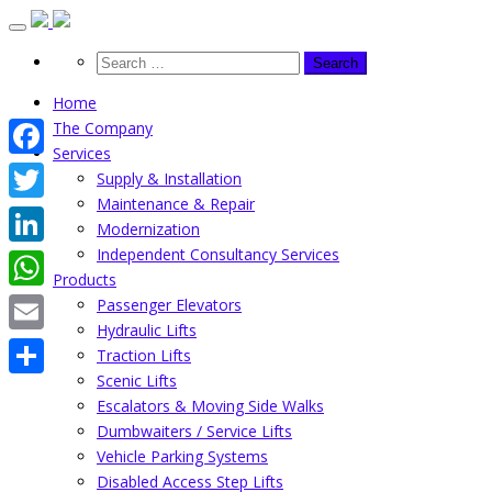
Skip
to
content
Home
The Company
Services
Facebook
Supply & Installation
Maintenance & Repair
Twitter
Modernization
Independent Consultancy Services
LinkedIn
Products
WhatsApp
Passenger Elevators
Hydraulic Lifts
Email
Traction Lifts
Scenic Lifts
Share
Escalators & Moving Side Walks
Dumbwaiters / Service Lifts
Vehicle Parking Systems
Disabled Access Step Lifts