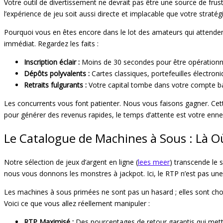
Votre outil de divertissement ne devrait pas être une source de fru
l’expérience de jeu soit aussi directe et implacable que votre strat
Pourquoi vous en êtes encore dans le lot des amateurs qui attendent 
immédiat. Regardez les faits :
Inscription éclair :
Moins de 30 secondes pour être opérationnel.
Dépôts polyvalents :
Cartes classiques, portefeuilles électron
Retraits fulgurants :
Votre capital tombe dans votre compte ban
Les concurrents vous font patienter. Nous vous faisons gagner. Cett
pour générer des revenus rapides, le temps d’attente est votre enne
Le Catalogue de Machines à Sous : Là O
Notre sélection de jeux d’argent en ligne (
lees meer
) transcende le 
nous vous donnons les monstres à jackpot. Ici, le RTP n’est pas une 
Les machines à sous primées ne sont pas un hasard ; elles sont chois
Voici ce que vous allez réellement manipuler :
RTP Maximisé :
Des pourcentages de retour garantis qui mette