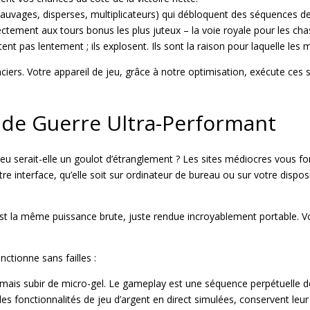
uvages, disperses, multiplicateurs) qui débloquent des séquences de
ctement aux tours bonus les plus juteux – la voie royale pour les chas
 pas lentement ; ils explosent. Ils sont la raison pour laquelle les me
anciers. Votre appareil de jeu, grâce à notre optimisation, exécute ces
l de Guerre Ultra-Performant
u serait-elle un goulot d’étranglement ? Les sites médiocres vous for
Notre interface, qu’elle soit sur ordinateur de bureau ou sur votre disp
c’est la même puissance brute, juste rendue incroyablement portable. V
ctionne sans failles :
is subir de micro-gel. Le gameplay est une séquence perpétuelle de
 fonctionnalités de jeu d’argent en direct simulées, conservent leur 