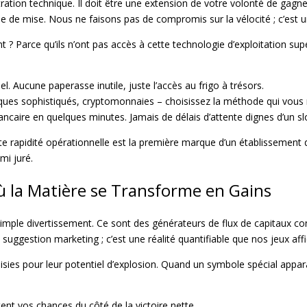
stration technique. Il doit être une extension de votre volonté de ga
égie de mise. Nous ne faisons pas de compromis sur la vélocité ; c’est 
? Parce qu’ils n’ont pas accès à cette technologie d’exploitation supé
 Aucune paperasse inutile, juste l’accès au frigo à trésors.
iques sophistiqués, cryptomonnaies – choisissez la méthode qui vous me
caire en quelques minutes. Jamais de délais d’attente dignes d’un s
e rapidité opérationnelle est la première marque d’un établissement q
mi juré.
ù la Matière se Transforme en Gains
simple divertissement. Ce sont des générateurs de flux de capitaux conç
suggestion marketing ; c’est une réalité quantifiable que nos jeux af
ies pour leur potentiel d’explosion. Quand un symbole spécial apparaît
nt vos chances du côté de la victoire nette.