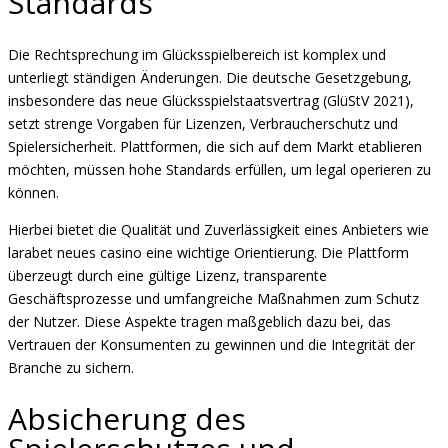
Standards
Die Rechtsprechung im Glücksspielbereich ist komplex und
unterliegt ständigen Änderungen. Die deutsche Gesetzgebung,
insbesondere das neue Glücksspielstaatsvertrag (GlüStV 2021),
setzt strenge Vorgaben für Lizenzen, Verbraucherschutz und
Spielersicherheit. Plattformen, die sich auf dem Markt etablieren
möchten, müssen hohe Standards erfüllen, um legal operieren zu
können.
Hierbei bietet die Qualität und Zuverlässigkeit eines Anbieters wie
larabet neues casino eine wichtige Orientierung. Die Plattform
überzeugt durch eine gültige Lizenz, transparente
Geschäftsprozesse und umfangreiche Maßnahmen zum Schutz
der Nutzer. Diese Aspekte tragen maßgeblich dazu bei, das
Vertrauen der Konsumenten zu gewinnen und die Integrität der
Branche zu sichern.
Absicherung des