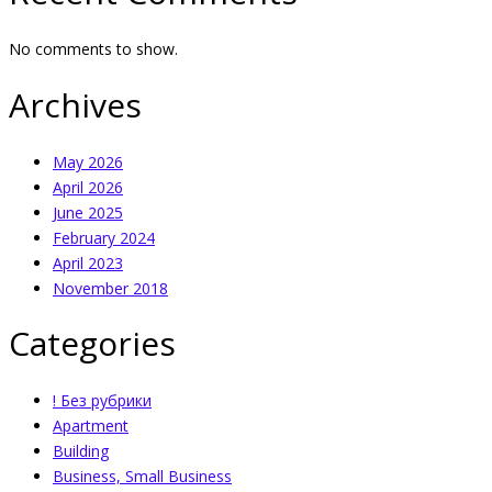
No comments to show.
Archives
May 2026
April 2026
June 2025
February 2024
April 2023
November 2018
Categories
! Без рубрики
Apartment
Building
Business, Small Business