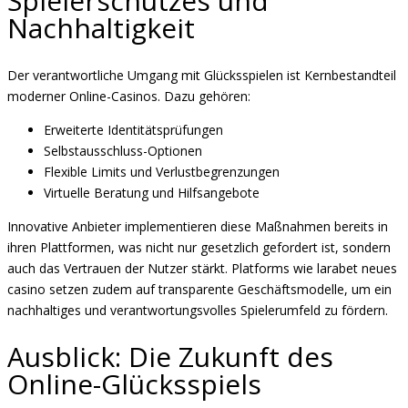
Spielerschutzes und
Nachhaltigkeit
Der verantwortliche Umgang mit Glücksspielen ist Kernbestandteil
moderner Online-Casinos. Dazu gehören:
Erweiterte Identitätsprüfungen
Selbstausschluss-Optionen
Flexible Limits und Verlustbegrenzungen
Virtuelle Beratung und Hilfsangebote
Innovative Anbieter implementieren diese Maßnahmen bereits in
ihren Plattformen, was nicht nur gesetzlich gefordert ist, sondern
auch das Vertrauen der Nutzer stärkt. Platforms wie larabet neues
casino setzen zudem auf transparente Geschäftsmodelle, um ein
nachhaltiges und verantwortungsvolles Spielerumfeld zu fördern.
Ausblick: Die Zukunft des
Online-Glücksspiels