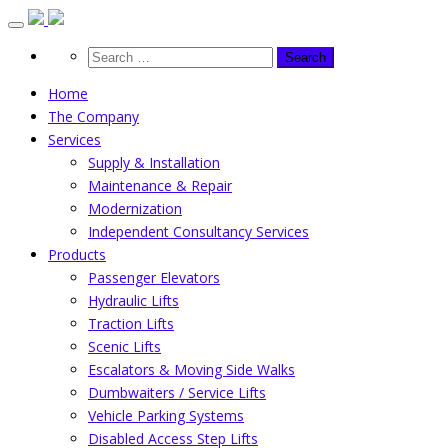
Skip
to
content
Home
The Company
Services
Supply & Installation
Maintenance & Repair
Modernization
Independent Consultancy Services
Products
Passenger Elevators
Hydraulic Lifts
Traction Lifts
Scenic Lifts
Escalators & Moving Side Walks
Dumbwaiters / Service Lifts
Vehicle Parking Systems
Disabled Access Step Lifts