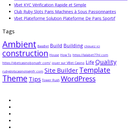
Vbet KYC Vérification Rapide et Simple
Club Ruby Slots Paris Machines à Sous Passionnantes
Vbet Plateforme Solution Plateforme De Paris Sportif
Tags
Ambient
Build
Building
BassBet
cliquez ici
construction
House
How To
https://lalabet77nl.com
Quality
Life
https://vbetcasinobonusfr.com/
jouer sur VBet Casino
Template
Site Builder
rubyslotscasinologinfr.com
Theme
WordPress
Tips
Tower Rush