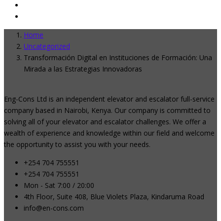
Home
Uncategorized
Transformación Digital en Instituciones de Formación: Una
Mirada a las Estrategias Innovadoras
Eng-Cons Ltd is an independent elevator and escalator full-service
company based in Nairobi, Kenya. Our company is committed to
solving all of your elevator and escalator challenges. We offer a
wealth of experience and knowledge within our field and welcome
the opportunity to assist you with your needs.
+254 704 755551
+254 704 755551
Mon - Sat 7:00 / 20:00
4th Floor, Suite 408, Blue Violets Plaza, Kindaruma Road
info@en-cons.com