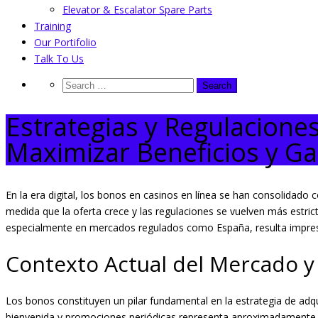
Elevator & Escalator Spare Parts
Training
Our Portifolio
Talk To Us
Estrategias y Regulacione
Maximizar Beneficios y Ga
En la era digital, los bonos en casinos en línea se han consolidado
medida que la oferta crece y las regulaciones se vuelven más est
especialmente en mercados regulados como España, resulta impresc
Contexto Actual del Mercado y
Los bonos constituyen un pilar fundamental en la estrategia de adqui
bienvenida y promociones periódicas representa aproximadamente el 