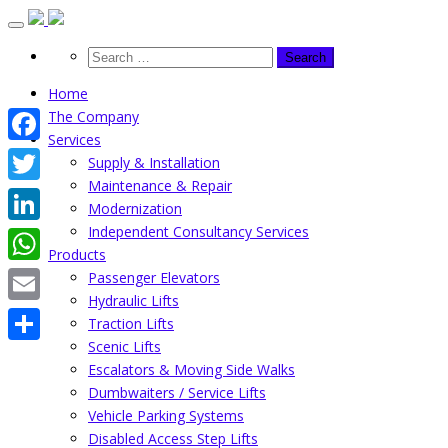
Skip
to
content
Home
The Company
Services
Facebook
Supply & Installation
Maintenance & Repair
Twitter
Modernization
Independent Consultancy Services
LinkedIn
Products
WhatsApp
Passenger Elevators
Hydraulic Lifts
Email
Traction Lifts
Scenic Lifts
Share
Escalators & Moving Side Walks
Dumbwaiters / Service Lifts
Vehicle Parking Systems
Disabled Access Step Lifts