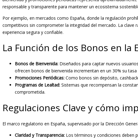
responsable y transparente para mantener un ecosistema sostenibl
Por ejemplo, en mercados como España, donde la regulación prohíbe
competitivos sin comprometer la integridad del mercado. La clave ra
experiencia segura y confiable.
La Función de los Bonos en la E
Bonos de Bienvenida:
Diseñados para captar nuevos usuarios, s
ofrecen bonos de bienvenida incrementan en un 30% su tasa d
Promociones Periódicas:
Como bonos sin depósito, cashback, 
Programas de Lealtad:
Sistemas que recompensan la constanci
comprometida.
Regulaciones Clave y cómo imp
El marco regulatorio en España, supervisado por la Dirección Genera
Claridad y Transparencia:
Los términos y condiciones deben p