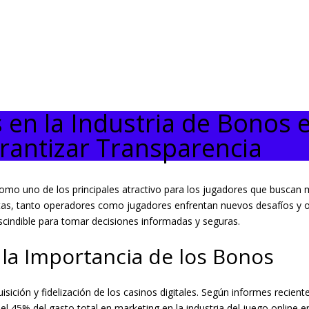
s en la Industria de Bonos
rantizar Transparencia
 como uno de los principales atractivo para los jugadores que buscan
rictas, tanto operadores como jugadores enfrentan nuevos desafíos 
indible para tomar decisiones informadas y seguras.
 la Importancia de los Bonos
sición y fidelización de los casinos digitales. Según informes recient
45% del gasto total en marketing en la industria del juego online e