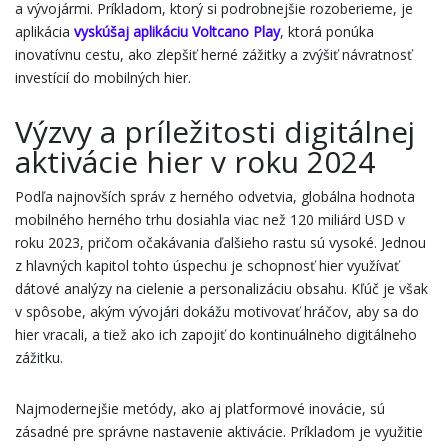
a vývojármi. Príkladom, ktorý si podrobnejšie rozoberieme, je
aplikácia
vyskúšaj aplikáciu Voltcano Play
, ktorá ponúka
inovatívnu cestu, ako zlepšiť herné zážitky a zvýšiť návratnosť
investícií do mobilných hier.
Výzvy a príležitosti digitálnej
aktivácie hier v roku 2024
Podľa najnovších správ z herného odvetvia, globálna hodnota
mobilného herného trhu dosiahla
viac než 120 miliárd USD
v
roku 2023, pričom očakávania ďalšieho rastu sú vysoké. Jednou
z hlavných kapitol tohto úspechu je schopnosť hier využívať
dátové analýzy na cielenie a personalizáciu obsahu. Kľúč je však
v spôsobe, akým vývojári dokážu motivovať hráčov, aby sa do
hier vracali, a tiež ako ich zapojiť do kontinuálneho digitálneho
zážitku.
Najmodernejšie metódy, ako aj platformové inovácie, sú
zásadné pre správne nastavenie aktivácie. Príkladom je využitie