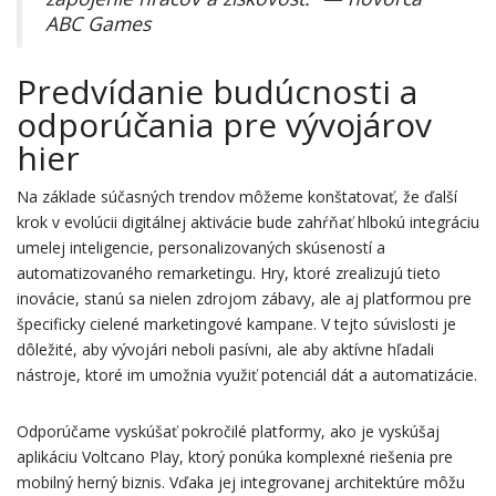
ABC Games
Predvídanie budúcnosti a
odporúčania pre vývojárov
hier
Na základe súčasných trendov môžeme konštatovať, že ďalší
krok v evolúcii digitálnej aktivácie bude zahŕňať hlbokú integráciu
umelej inteligencie, personalizovaných skúseností a
automatizovaného remarketingu. Hry, ktoré zrealizujú tieto
inovácie, stanú sa nielen zdrojom zábavy, ale aj platformou pre
špecificky cielené marketingové kampane. V tejto súvislosti je
dôležité, aby vývojári neboli pasívni, ale aby aktívne hľadali
nástroje, ktoré im umožnia využiť potenciál dát a automatizácie.
Odporúčame vyskúšať pokročilé platformy, ako je vyskúšaj
aplikáciu Voltcano Play, ktorý ponúka komplexné riešenia pre
mobilný herný biznis. Vďaka jej integrovanej architektúre môžu