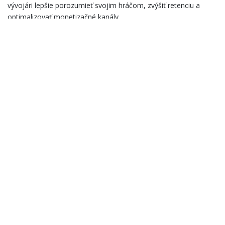
vývojári lepšie porozumieť svojim hráčom, zvýšiť retenciu a
optimalizovať monetizačné kanály.
Záver: Budúcnosť hernej
digitálnej aktivácie je v
integrácii a personalizácii
Ako herný priemysel pokračuje v rýchlom vývoji, je jasné, že
prvky digitalizácie, používateľskej skúsenosti a analytiky budú
hrať rozhodujúcu úlohu. Vývojári, ktorí sú schopní efektívne
využívať moderné platformy a nástroje, budú mať významnú
konkurenčnú výhodu. Platforma vyskúšaj aplikáciu Voltcano Play
je v tejto dynamickej dobe považovaná za jedno z kľúčových
riešení, ktoré môžu posunúť mobilné hry na vyššiu úroveň.
Facebook
Twitter
LinkedIn
WhatsApp
Email
Share