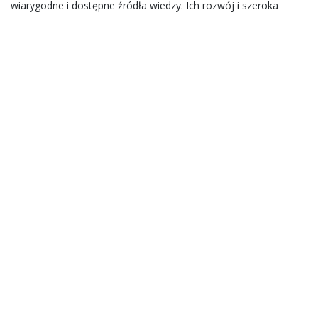
wiarygodne i dostępne źródła wiedzy. Ich rozwój i szeroka
integracja z nowoczesnymi narzędziami edukacyjnymi będą
fundamentem skutecznego kształtowania kompetencji
ekologicznych, które są niezbędne w branży ochrony
środowiska i edukacji na przyszłość.
Zaangażowanie instytucji naukowych, edukatorów i platform
cyfrowych to nie tylko trend, ale konieczność, która zapewni
właściwy kierunek rozwoju globalnej świadomości ekologicznej.
Facebook
Twitter
LinkedIn
WhatsApp
Email
Share
Post navigation
Transformacja rozrywki mobilnej: Jak platformy
casual gamingowe kształtują rynek