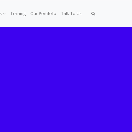
s
Training
Our Portifolio
Talk To Us