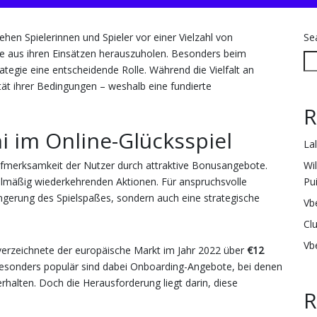
hen Spielerinnen und Spieler vor einer Vielzahl von
Se
e aus ihren Einsätzen herauszuholen. Besonders beim
ategie eine entscheidende Rolle. Während die Vielfalt an
ät ihrer Bedingungen – weshalb eine fundierte
R
 im Online-Glücksspiel
La
Wi
fmerksamkeit der Nutzer durch attraktive Bonusangebote.
Pu
elmäßig wiederkehrenden Aktionen. Für anspruchsvolle
längerung des Spielspaßes, sondern auch eine strategische
Vb
.
Cl
Vb
 verzeichnete der europäische Markt im Jahr 2022 über
€12
sonders populär sind dabei Onboarding-Angebote, bei denen
alten. Doch die Herausforderung liegt darin, diese
R