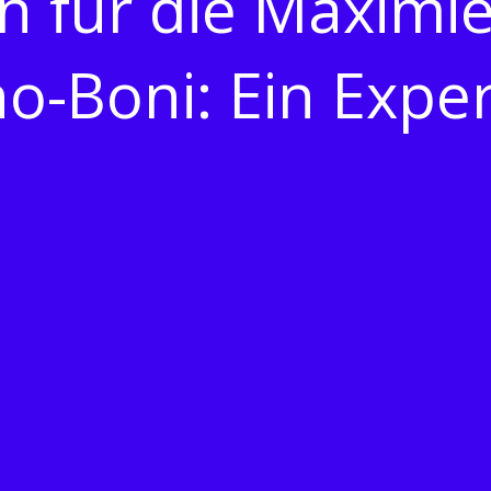
en für die Maximi
o-Boni: Ein Expe