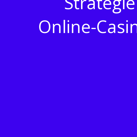
Strategi
Online-Casin