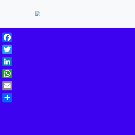
Facebook
Twitter
LinkedIn
WhatsApp
Email
Share