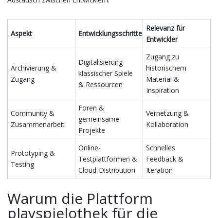
Relevanz für
Aspekt
Entwicklungsschritte
Entwickler
Zugang zu
Digitalisierung
Archivierung &
historischem
klassischer Spiele
Zugang
Material &
& Ressourcen
Inspiration
Foren &
Community &
Vernetzung &
gemeinsame
Zusammenarbeit
Kollaboration
Projekte
Online-
Schnelles
Prototyping &
Testplattformen &
Feedback &
Testing
Cloud-Distribution
Iteration
Warum die Plattform
playspielothek
für die