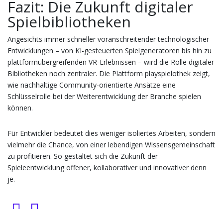
Fazit: Die Zukunft digitaler
Spielbibliotheken
Angesichts immer schneller voranschreitender technologischer
Entwicklungen – von KI-gesteuerten Spielgeneratoren bis hin zu
plattformübergreifenden VR-Erlebnissen – wird die Rolle digitaler
Bibliotheken noch zentraler. Die Plattform
playspielothek
zeigt,
wie nachhaltige Community-orientierte Ansätze eine
Schlüsselrolle bei der Weiterentwicklung der Branche spielen
können.
Für Entwickler bedeutet dies weniger isoliertes Arbeiten, sondern
vielmehr die Chance, von einer lebendigen Wissensgemeinschaft
zu profitieren. So gestaltet sich die Zukunft der
Spieleentwicklung offener, kollaborativer und innovativer denn
je.