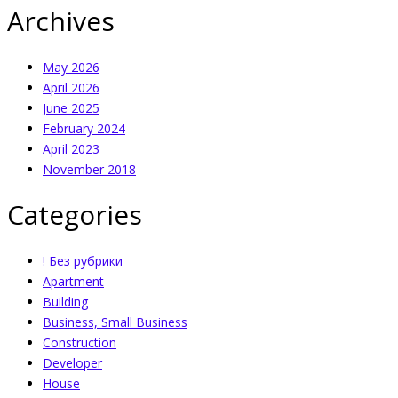
Archives
May 2026
April 2026
June 2025
February 2024
April 2023
November 2018
Categories
! Без рубрики
Apartment
Building
Business, Small Business
Construction
Developer
House