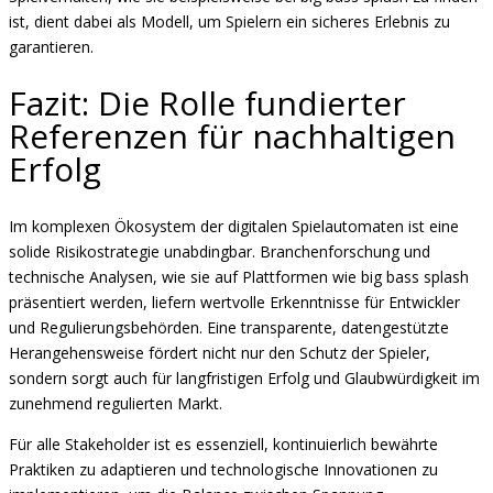
ist, dient dabei als Modell, um Spielern ein sicheres Erlebnis zu
garantieren.
Fazit: Die Rolle fundierter
Referenzen für nachhaltigen
Erfolg
Im komplexen Ökosystem der digitalen Spielautomaten ist eine
solide Risikostrategie unabdingbar. Branchenforschung und
technische Analysen, wie sie auf Plattformen wie big bass splash
präsentiert werden, liefern wertvolle Erkenntnisse für Entwickler
und Regulierungsbehörden. Eine transparente, datengestützte
Herangehensweise fördert nicht nur den Schutz der Spieler,
sondern sorgt auch für langfristigen Erfolg und Glaubwürdigkeit im
zunehmend regulierten Markt.
Für alle Stakeholder ist es essenziell, kontinuierlich bewährte
Praktiken zu adaptieren und technologische Innovationen zu