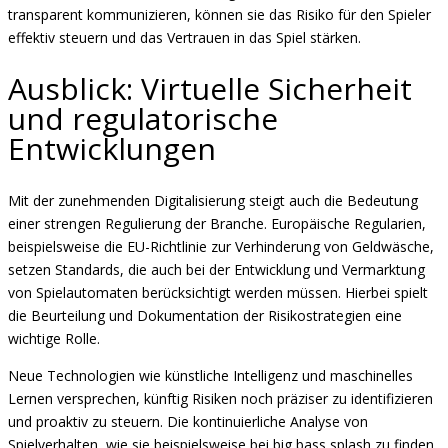
transparent kommunizieren, können sie das Risiko für den Spieler
effektiv steuern und das Vertrauen in das Spiel stärken.
Ausblick: Virtuelle Sicherheit
und regulatorische
Entwicklungen
Mit der zunehmenden Digitalisierung steigt auch die Bedeutung
einer strengen Regulierung der Branche. Europäische Regularien,
beispielsweise die EU-Richtlinie zur Verhinderung von Geldwäsche,
setzen Standards, die auch bei der Entwicklung und Vermarktung
von Spielautomaten berücksichtigt werden müssen. Hierbei spielt
die Beurteilung und Dokumentation der Risikostrategien eine
wichtige Rolle.
Neue Technologien wie künstliche Intelligenz und maschinelles
Lernen versprechen, künftig Risiken noch präziser zu identifizieren
und proaktiv zu steuern. Die kontinuierliche Analyse von
Spielverhalten, wie sie beispielsweise bei big bass splash zu finden