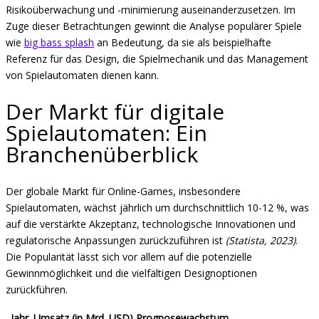
Risikoüberwachung und -minimierung auseinanderzusetzen. Im
Zuge dieser Betrachtungen gewinnt die Analyse populärer Spiele
wie
big bass splash
an Bedeutung, da sie als beispielhafte
Referenz für das Design, die Spielmechanik und das Management
von Spielautomaten dienen kann.
Der Markt für digitale
Spielautomaten: Ein
Branchenüberblick
Der globale Markt für Online-Games, insbesondere
Spielautomaten, wächst jährlich um durchschnittlich 10-12 %, was
auf die verstärkte Akzeptanz, technologische Innovationen und
regulatorische Anpassungen zurückzuführen ist
(Statista, 2023)
.
Die Popularität lässt sich vor allem auf die potenzielle
Gewinnmöglichkeit und die vielfältigen Designoptionen
zurückführen.
Jahr
Umsatz (in Mrd. USD)
Prognosewachstum