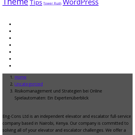
Theme
WordPress
Tips
Tower Rush
Home
Uncategorized
Risikomanagement und Strategien bei Online
Spielautomaten: Ein Expertenüberblick
Eng-Cons Ltd is an independent elevator and escalator full-service
company based in Nairobi, Kenya. Our company is committed to
solving all of your elevator and escalator challenges. We offer a