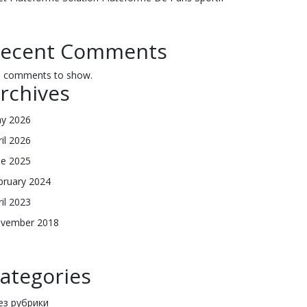
ecent Comments
 comments to show.
rchives
y 2026
ril 2026
ne 2025
bruary 2024
ril 2023
vember 2018
ategories
Без рубрики