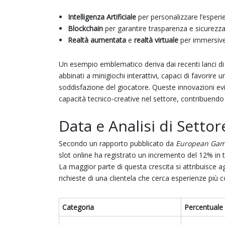
Intelligenza Artificiale
per personalizzare l’esperi
Blockchain
per garantire trasparenza e sicurezza
Realtà aumentata
e
realtà virtuale
per immersive
Un esempio emblematico deriva dai recenti lanci di 
abbinati a minigiochi interattivi, capaci di favorire 
soddisfazione del giocatore. Queste innovazioni ev
capacità tecnico-creative nel settore, contribuendo 
Data e Analisi di Setto
Secondo un rapporto pubblicato da
European Gami
slot online ha registrato un incremento del 12% in 
La maggior parte di questa crescita si attribuisce ag
richieste di una clientela che cerca esperienze più c
Categoria
Percentuale 