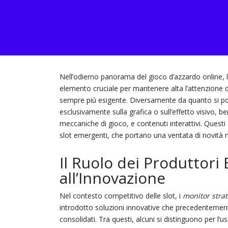
Nell’odierno panorama del gioco d’azzardo online, 
elemento cruciale per mantenere alta l’attenzione d
sempre più esigente. Diversamente da quanto si po
esclusivamente sulla grafica o sull’effetto visivo, 
meccaniche di gioco, e contenuti interattivi. Questi 
slot emergenti, che portano una ventata di novità n
Il Ruolo dei Produttori
all’Innovazione
Nel contesto competitivo delle slot, i
monitor strat
introdotto soluzioni innovative che precedentement
consolidati. Tra questi, alcuni si distinguono per l’u