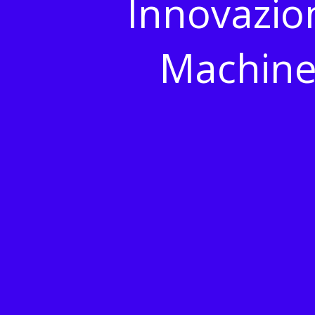
Innovazion
Machines