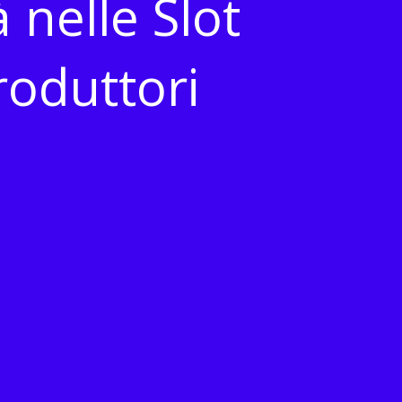
 nelle Slot
roduttori