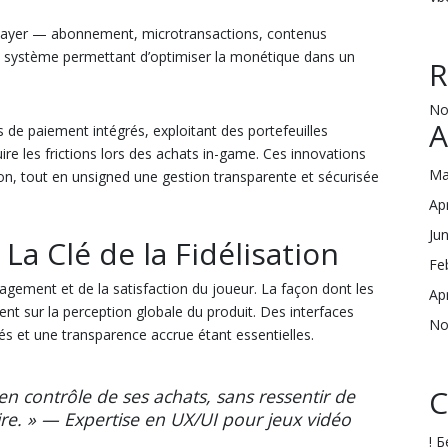
ayer — abonnement, microtransactions, contenus
e système permettant d’optimiser la monétique dans un
R
No
A
de paiement intégrés, exploitant des portefeuilles
ire les frictions lors des achats in-game. Ces innovations
Ma
ion, tout en unsigned une gestion transparente et sécurisée
Ap
Ju
 La Clé de la Fidélisation
Fe
agement et de la satisfaction du joueur. La façon dont les
Ap
nt sur la perception globale du produit. Des interfaces
No
s et une transparence accrue étant essentielles.
C
 en contrôle de ses achats, sans ressentir de
ire. » — Expertise en UX/UI pour jeux vidéo
! 