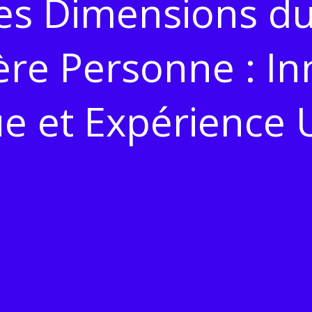
es Dimensions du 
ère Personne : In
 et Expérience U