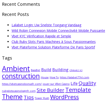
Recent Comments
Recent Posts
Lalabet Login: Uw Snelste Toegang Vandaag
Wild Robin Connexion Mobile Connectivité Mobile Puissante
Vbet KYC Vérification Rapide et Simple
Club Ruby Slots Paris Machines à Sous Passionnantes
Vbet Plateforme Solution Plateforme De Paris Sportif
Tags
Ambient
Build
Building
BassBet
cliquez ici
construction
House
How To
https://lalabet77nl.com
Quality
Life
https://vbetcasinobonusfr.com/
jouer sur VBet Casino
Template
Site Builder
rubyslotscasinologinfr.com
Theme
WordPress
Tips
Tower Rush