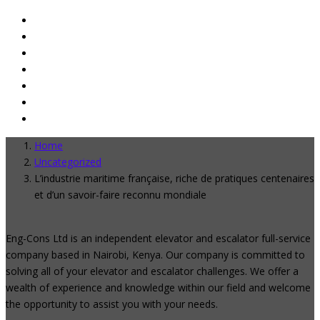
Home
Uncategorized
L’industrie maritime française, riche de pratiques centenaires
et d’un savoir-faire reconnu mondiale
Eng-Cons Ltd is an independent elevator and escalator full-service
company based in Nairobi, Kenya. Our company is committed to
solving all of your elevator and escalator challenges. We offer a
wealth of experience and knowledge within our field and welcome
the opportunity to assist you with your needs.