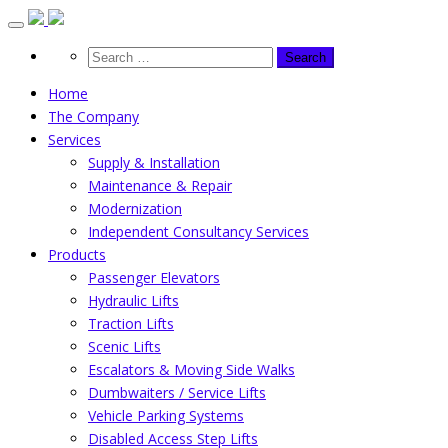
Skip
to
content
Home
The Company
Services
Supply & Installation
Maintenance & Repair
Modernization
Independent Consultancy Services
Products
Passenger Elevators
Hydraulic Lifts
Traction Lifts
Scenic Lifts
Escalators & Moving Side Walks
Dumbwaiters / Service Lifts
Vehicle Parking Systems
Disabled Access Step Lifts