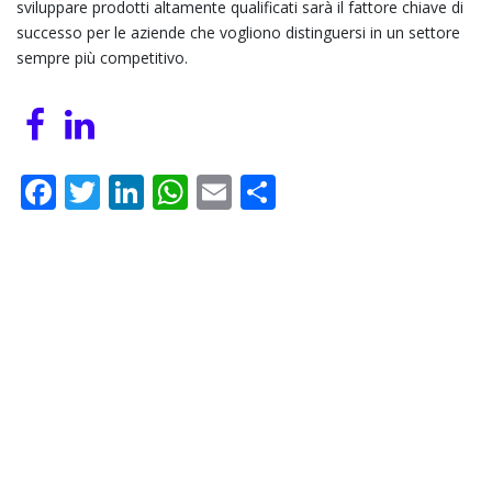
sviluppare prodotti altamente qualificati sarà il fattore chiave di
successo per le aziende che vogliono distinguersi in un settore
sempre più competitivo.
Facebook
Twitter
LinkedIn
WhatsApp
Email
Share
Post navigation
Deciphering the Power of Multipliers in Slots: An
Expert Analysis
Optimizing Player Engagement in Digital Casinos:
Strategies, Challenges, and Industry Trends
Leave a Reply