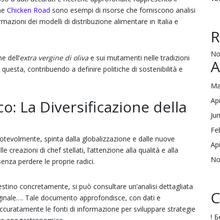
ome
Chicken Road
sono esempi di risorse che forniscono analisi
ormazioni dei modelli di distribuzione alimentare in Italia e
R
No
e dell’
extra vergine di oliva
e sui mutamenti nelle tradizioni
A
questa, contribuendo a definire politiche di sostenibilità e
Ma
Ap
co: La Diversificazione della
Ju
Fe
a notevolmente, spinta dalla globalizzazione e dalle nuove
Ap
 creazioni di chef stellati, l’attenzione alla qualità e alla
No
senza perdere le proprie radici.
ino concretamente, si può consultare un’analisi dettagliata
C
originale…. Tale documento approfondisce, con dati e
accuratamente le fonti di informazione per sviluppare strategie
! 