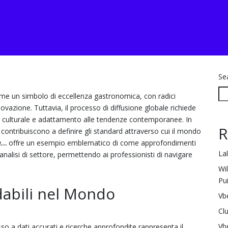
Se
ome un simbolo di eccellenza gastronomica, con radici
ovazione. Tuttavia, il processo di diffusione globale richiede
ità culturale e adattamento alle tendenze contemporanee. In
R
 contribuiscono a definire gli standard attraverso cui il mondo
le…
offre un esempio emblematico di come approfondimenti
La
 analisi di settore, permettendo ai professionisti di navigare
Wi
Pu
idabili nel Mondo
Vb
Cl
Vb
o a dati accurati e ricerche approfondite rappresenta il