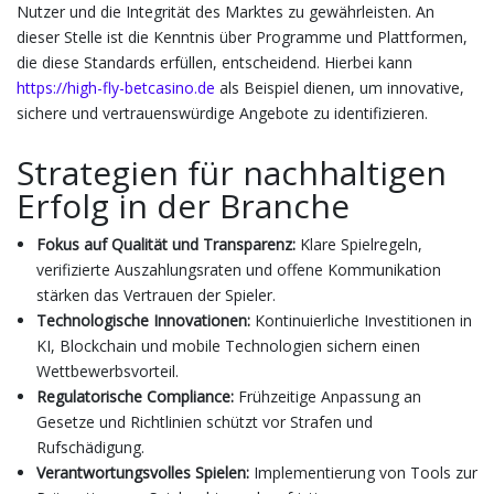
Nutzer und die Integrität des Marktes zu gewährleisten. An
dieser Stelle ist die Kenntnis über Programme und Plattformen,
die diese Standards erfüllen, entscheidend. Hierbei kann
https://high-fly-betcasino.de
als Beispiel dienen, um innovative,
sichere und vertrauenswürdige Angebote zu identifizieren.
Strategien für nachhaltigen
Erfolg in der Branche
Fokus auf Qualität und Transparenz:
Klare Spielregeln,
verifizierte Auszahlungsraten und offene Kommunikation
stärken das Vertrauen der Spieler.
Technologische Innovationen:
Kontinuierliche Investitionen in
KI, Blockchain und mobile Technologien sichern einen
Wettbewerbsvorteil.
Regulatorische Compliance:
Frühzeitige Anpassung an
Gesetze und Richtlinien schützt vor Strafen und
Rufschädigung.
Verantwortungsvolles Spielen:
Implementierung von Tools zur