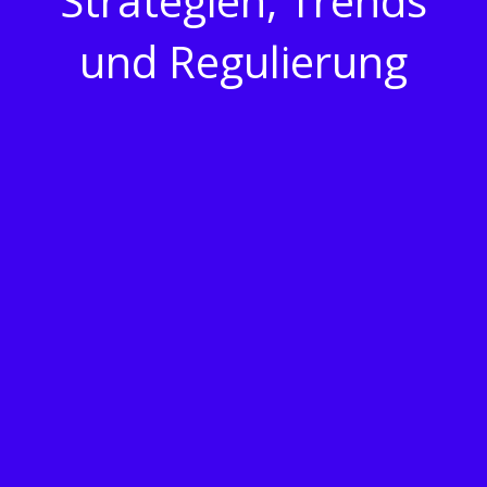
Strategien, Trends
und Regulierung