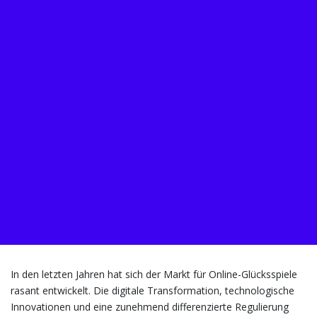
In den letzten Jahren hat sich der Markt für Online-Glücksspiele
rasant entwickelt. Die digitale Transformation, technologische
Innovationen und eine zunehmend differenzierte Regulierung