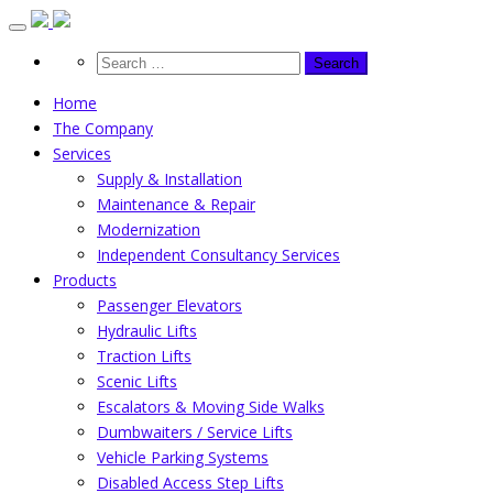
Skip
to
content
Home
The Company
Services
Supply & Installation
Maintenance & Repair
Modernization
Independent Consultancy Services
Products
Passenger Elevators
Hydraulic Lifts
Traction Lifts
Scenic Lifts
Escalators & Moving Side Walks
Dumbwaiters / Service Lifts
Vehicle Parking Systems
Disabled Access Step Lifts