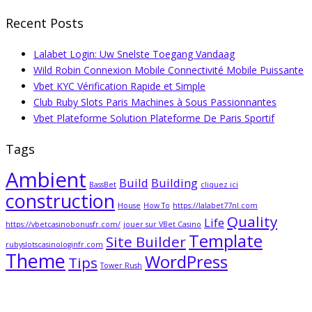
Recent Posts
Lalabet Login: Uw Snelste Toegang Vandaag
Wild Robin Connexion Mobile Connectivité Mobile Puissante
Vbet KYC Vérification Rapide et Simple
Club Ruby Slots Paris Machines à Sous Passionnantes
Vbet Plateforme Solution Plateforme De Paris Sportif
Tags
Ambient
Build
Building
BassBet
cliquez ici
construction
House
How To
https://lalabet77nl.com
Quality
Life
https://vbetcasinobonusfr.com/
jouer sur VBet Casino
Template
Site Builder
rubyslotscasinologinfr.com
Theme
WordPress
Tips
Tower Rush