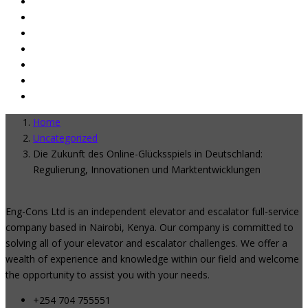
Home
Uncategorized
Die Zukunft des Online-Glücksspiels in Deutschland:
Regulierung, Innovationen und Marktentwicklungen
Eng-Cons Ltd is an independent elevator and escalator full-service
company based in Nairobi, Kenya. Our company is committed to
solving all of your elevator and escalator challenges. We offer a
wealth of experience and knowledge within our field and welcome
the opportunity to assist you with your needs.
+254 704 755551