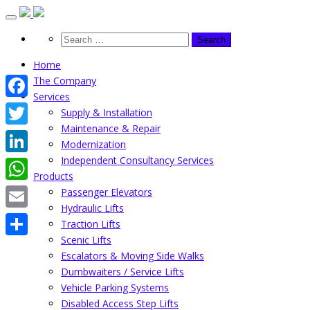
Skip
to
content
Home
The Company
Services
Facebook
Supply & Installation
Maintenance & Repair
Twitter
Modernization
Independent Consultancy Services
LinkedIn
Products
WhatsApp
Passenger Elevators
Hydraulic Lifts
Email
Traction Lifts
Scenic Lifts
Share
Escalators & Moving Side Walks
Dumbwaiters / Service Lifts
Vehicle Parking Systems
Disabled Access Step Lifts