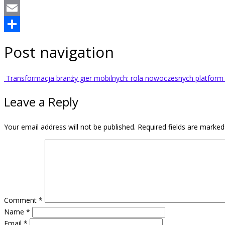
WhatsApp
Email
Share
Post navigation
Transformacja branży gier mobilnych: rola nowoczesnych platfor
Leave a Reply
Your email address will not be published.
Required fields are marke
Comment
*
Name
*
Email
*