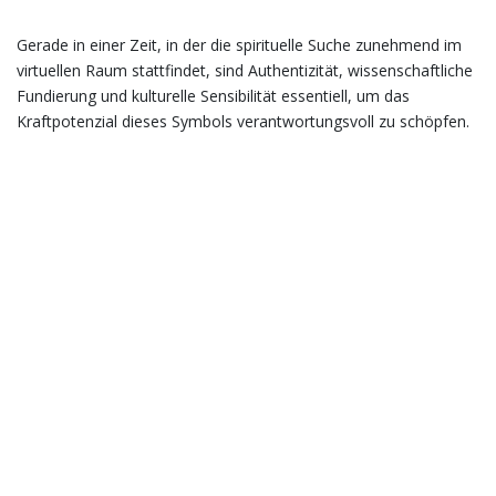
Gerade in einer Zeit, in der die spirituelle Suche zunehmend im
virtuellen Raum stattfindet, sind Authentizität, wissenschaftliche
Fundierung und kulturelle Sensibilität essentiell, um das
Kraftpotenzial dieses Symbols verantwortungsvoll zu schöpfen.
Facebook
Twitter
LinkedIn
WhatsApp
Email
Share
Post navigation
The Evolution of Online Slot Gaming: Niche
Themes, Player Engagement & Industry Innovations
De evolutie van online casino’s: veilige en
betrouwbare keuzes voor spelers