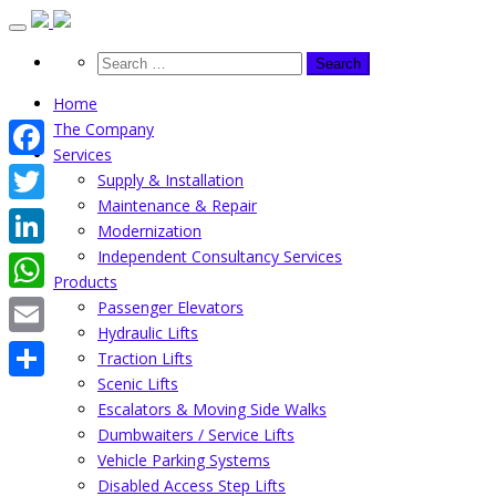
Skip
to
content
Home
The Company
Services
Facebook
Supply & Installation
Maintenance & Repair
Twitter
Modernization
Independent Consultancy Services
LinkedIn
Products
WhatsApp
Passenger Elevators
Hydraulic Lifts
Email
Traction Lifts
Scenic Lifts
Share
Escalators & Moving Side Walks
Dumbwaiters / Service Lifts
Vehicle Parking Systems
Disabled Access Step Lifts