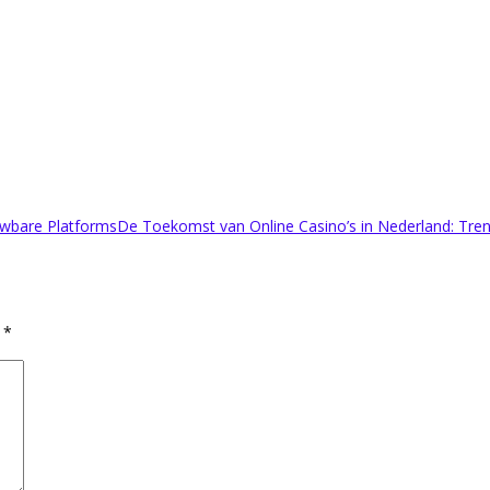
uwbare Platforms
De Toekomst van Online Casino’s in Nederland: Trend
d
*