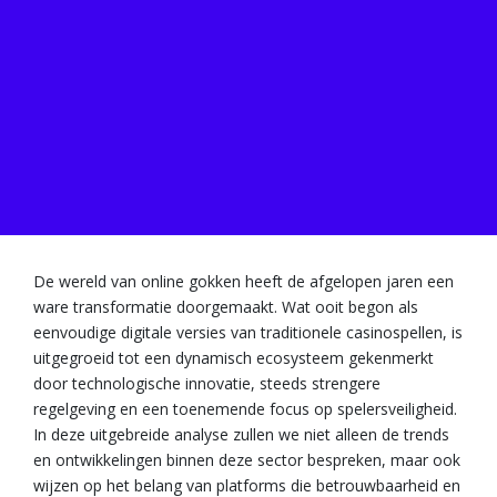
De wereld van online gokken heeft de afgelopen jaren een
ware transformatie doorgemaakt. Wat ooit begon als
eenvoudige digitale versies van traditionele casinospellen, is
uitgegroeid tot een dynamisch ecosysteem gekenmerkt
door technologische innovatie, steeds strengere
regelgeving en een toenemende focus op spelersveiligheid.
In deze uitgebreide analyse zullen we niet alleen de trends
en ontwikkelingen binnen deze sector bespreken, maar ook
wijzen op het belang van platforms die betrouwbaarheid en