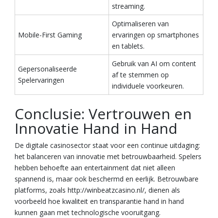
streaming.
Optimaliseren van
Mobile-First Gaming
ervaringen op smartphones
en tablets.
Gebruik van AI om content
Gepersonaliseerde
af te stemmen op
Spelervaringen
individuele voorkeuren.
Conclusie: Vertrouwen en
Innovatie Hand in Hand
De digitale casinosector staat voor een continue uitdaging:
het balanceren van innovatie met betrouwbaarheid. Spelers
hebben behoefte aan entertainment dat niet alleen
spannend is, maar ook beschermd en eerlijk. Betrouwbare
platforms, zoals http://winbeatzcasino.nl/, dienen als
voorbeeld hoe kwaliteit en transparantie hand in hand
kunnen gaan met technologische vooruitgang.