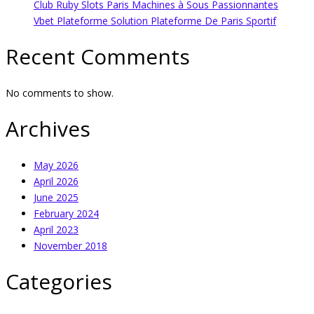
Club Ruby Slots Paris Machines à Sous Passionnantes
Vbet Plateforme Solution Plateforme De Paris Sportif
Recent Comments
No comments to show.
Archives
May 2026
April 2026
June 2025
February 2024
April 2023
November 2018
Categories