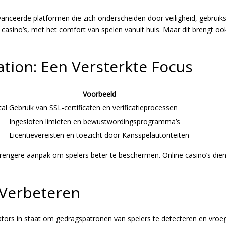
anceerde platformen die zich onderscheiden door veiligheid, gebruiks
e casino’s, met het comfort van spelen vanuit huis. Maar dit brengt
tion: Een Versterkte Focus
Voorbeeld
tal
Gebruik van SSL-certificaten en verificatieprocessen
Ingesloten limieten en bewustwordingsprogramma’s
Licentievereisten en toezicht door Kansspelautoriteiten
trengere aanpak om spelers beter te beschermen. Online casino’s die
 Verbeteren
rators in staat om gedragspatronen van spelers te detecteren en vroeg