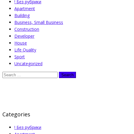
! Без рубрики
Apartment
Building
Business, Small Business
Construction
Developer
House
Life Quality
Sport
Uncategorized
Categories
! Без рубрики