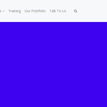
s
Training
Our Portifolio
Talk To Us