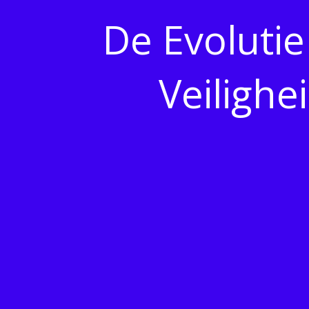
De Evolutie
Veiligh