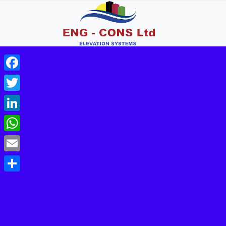
Facebook
Twitter
LinkedIn
WhatsApp
Email
Share