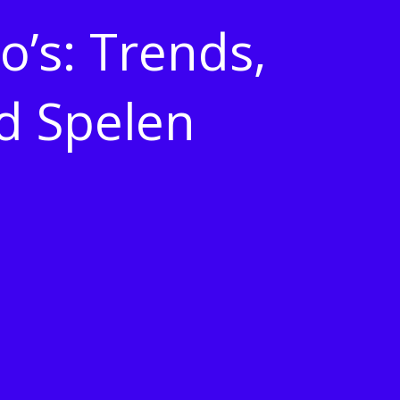
o’s: Trends,
d Spelen