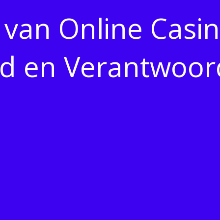
 van Online Casin
eid en Verantwoor