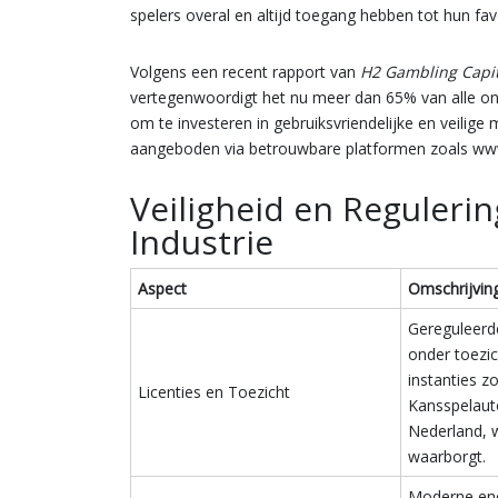
spelers overal en altijd toegang hebben tot hun favo
Volgens een recent rapport van
H2 Gambling Capit
vertegenwoordigt het nu meer dan 65% van alle onl
om te investeren in gebruiksvriendelijke en veilige
aangeboden via betrouwbare platformen zoals www
Veiligheid en Reguleri
Industrie
Aspect
Omschrijvin
Gereguleerd
onder toezic
instanties z
Licenties en Toezicht
Kansspelauto
Nederland, 
waarborgt.
Moderne enc