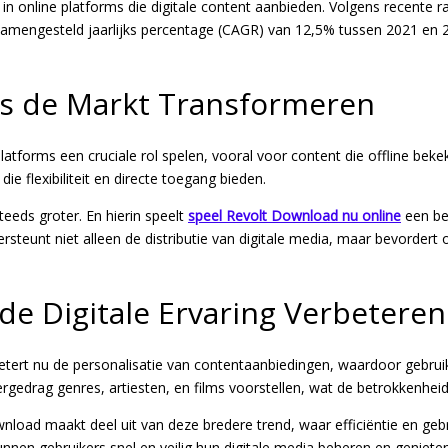
n online platforms die digitale content aanbieden. Volgens recente 
amengesteld jaarlijks percentage (CAGR) van 12,5% tussen 2021 en 2
ms de Markt Transformeren
platforms een cruciale rol spelen, vooral voor content die offline be
ie flexibiliteit en directe toegang bieden.
eds groter. En hierin speelt
speel Revolt Download nu online
een bel
ersteunt niet alleen de distributie van digitale media, maar bevorder
de Digitale Ervaring Verbeteren
erbetert nu de personalisatie van contentaanbiedingen, waardoor ge
tergedrag genres, artiesten, en films voorstellen, wat de betrokkenhei
ad maakt deel uit van deze bredere trend, waar efficiëntie en gebru
nen gebruikers snel en veilig hun digitale media beheren en genieten