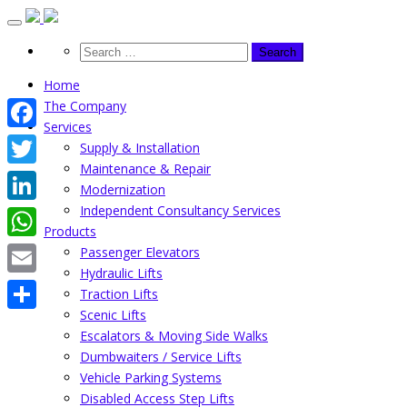
Skip
to
content
Home
The Company
Services
Facebook
Supply & Installation
Maintenance & Repair
Twitter
Modernization
Independent Consultancy Services
LinkedIn
Products
WhatsApp
Passenger Elevators
Hydraulic Lifts
Email
Traction Lifts
Scenic Lifts
Share
Escalators & Moving Side Walks
Dumbwaiters / Service Lifts
Vehicle Parking Systems
Disabled Access Step Lifts