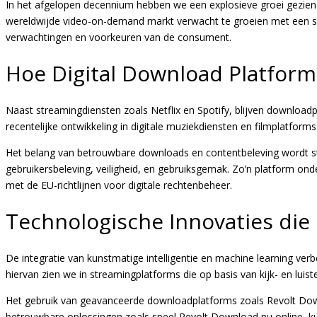
In het afgelopen decennium hebben we een explosieve groei gezien i
wereldwijde video-on-demand markt verwacht te groeien met een s
verwachtingen en voorkeuren van de consument.
Hoe Digital Download Platfor
Naast streamingdiensten zoals Netflix en Spotify, blijven download
recentelijke ontwikkeling in digitale muziekdiensten en filmplatforms d
Het belang van betrouwbare downloads en contentbeleving wordt ste
gebruikersbeleving, veiligheid, en gebruiksgemak. Zo’n platform ond
met de EU-richtlijnen voor digitale rechtenbeheer.
Technologische Innovaties die 
De integratie van kunstmatige intelligentie en machine learning v
hiervan zien we in streamingplatforms die op basis van kijk- en luis
Het gebruik van geavanceerde downloadplatforms zoals Revolt Downlo
betrouwbare oplossingen zoals speel Revolt Download nu online, kun