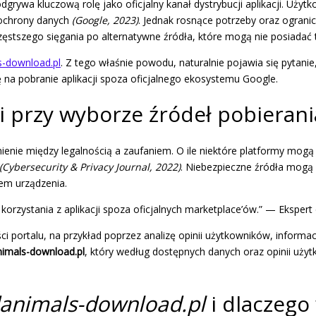
grywa kluczową rolę jako oficjalny kanał dystrybucji aplikacji. Uży
 ochrony danych
(Google, 2023)
. Jednak rosnące potrzeby oraz ogranic
ęstszego sięgania po alternatywne źródła, które mogą nie posiadać 
ls-download.pl
. Z tego właśnie powodu, naturalnie pojawia się pytanie
ę na pobranie aplikacji spoza oficjalnego ekosystemu Google.
 przy wyborze źródeł pobierania
óżnienie między legalnością a zaufaniem. O ile niektóre platformy mo
(Cybersecurity & Privacy Journal, 2022)
. Niebezpieczne źródła mogą
em urządzenia.
orzystania z aplikacji spoza oficjalnych marketplace’ów.” — Ekspert 
i portalu, na przykład poprzez analizę opinii użytkowników, inform
animals-download.pl
, który według dostępnych danych oraz opinii uży
danimals-download.pl
i dlaczego