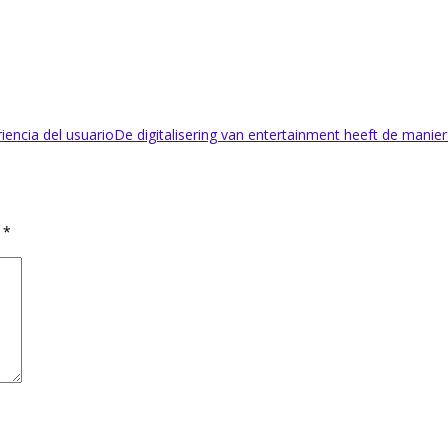
iencia del usuario
De digitalisering van entertainment heeft de mani
d
*