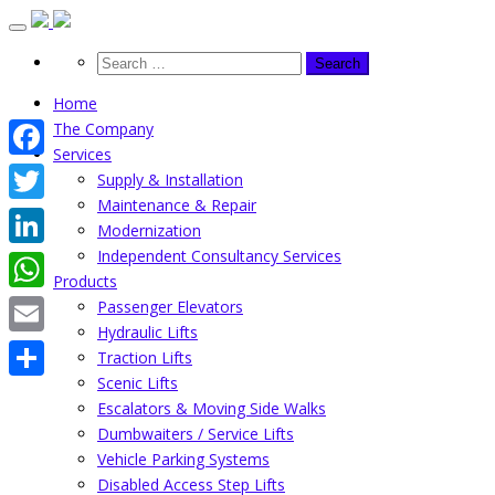
Skip
to
content
Home
The Company
Services
Facebook
Supply & Installation
Maintenance & Repair
Twitter
Modernization
Independent Consultancy Services
LinkedIn
Products
WhatsApp
Passenger Elevators
Hydraulic Lifts
Email
Traction Lifts
Scenic Lifts
Share
Escalators & Moving Side Walks
Dumbwaiters / Service Lifts
Vehicle Parking Systems
Disabled Access Step Lifts