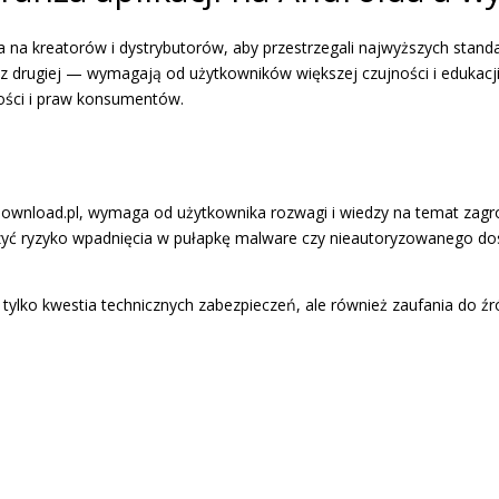
sja na kreatorów i dystrybutorów, aby przestrzegali najwyższych stan
 drugiej — wymagają od użytkowników większej czujności i edukacji d
ności i praw konsumentów.
als-download.pl, wymaga od użytkownika rozwagi i wiedzy na temat za
szyć ryzyko wpadnięcia w pułapkę malware czy nieautoryzowanego do
e tylko kwestia technicznych zabezpieczeń, ale również zaufania do źr