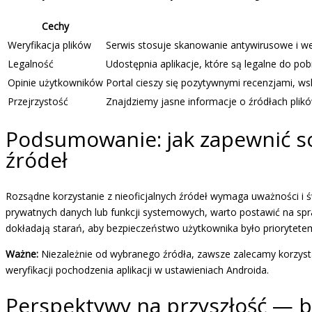
Cechy
Weryfikacja plików
Serwis stosuje skanowanie antywirusowe i we
Legalność
Udostępnia aplikacje, które są legalne do po
Opinie użytkowników
Portal cieszy się pozytywnymi recenzjami, ws
Przejrzystość
Znajdziemy jasne informacje o źródłach plików
Podsumowanie: jak zapewnić so
źródeł
Rozsądne korzystanie z nieoficjalnych źródeł wymaga uważności i 
prywatnych danych lub funkcji systemowych, warto postawić na sp
dokładają starań, aby bezpieczeństwo użytkownika było priorytete
Ważne:
Niezależnie od wybranego źródła, zawsze zalecamy korzysta
weryfikacji pochodzenia aplikacji w ustawieniach Androida.
Perspektywy na przyszłość — b