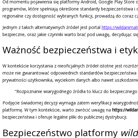
Od momentu pojawienia się platformy Android, Google Play Store od
programów, które spełniają określone standardy bezpieczeństwa i
regionalne czy dostępność wybranych funkcji, prowadzą do coraz cz
Jednym z takich alternatywnych źródeł jest portal
https://wildanima
bezpieczne, oraz jakie czynniki warto brać pod uwagę, decydując si
Ważność bezpieczeństwa i etyki
W kontekście korzystania z nieoficjalnych źródeł istotne jest rozr
może nie gwarantować odpowiednich standardów bezpieczeństwa
prywatności użytkownika, wyciekom danych albo nawet uszkodzeni
“Rozpoznanie wiarygodnego źródła to klucz do bezpiecznego k
Podjęcie świadomej decyzji wymaga zatem weryfikacji wiarygodnośc
platformę. W tym kontekście, warto zwrócić uwagę na
https://wild
bezpieczeństwa i oferuje legalne pliki do publicznej dystrybucji.
Bezpieczeństwo platformy
wil