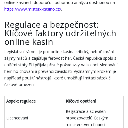
online kasinech doporučuji odbornou analýzu dostupnou na
https://www.misterx-casino.cz/
.
Regulace a bezpečnost:
Klíčové faktory udržitelných
online kasin
Legislativní rámec je pro online kasina kritický, neboť chrání
zájmy hráčů a zajišťuje férovost her. Česká republika spolu s
dalšími státy EU přijala přísné požadavky na licenci, sledování
herního chování a prevenci závislostí. Významným krokem je
například použití nástrojů, které umožňují limitaci sázek či
časové omezení.
Aspekt regulace
Klíčové opatření
Registrace a schválení
Licencování
provozovatelů Českým
ministerstvem financí