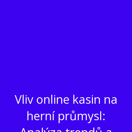
Vliv online kasin na
herní průmysl: