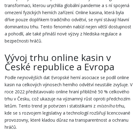
transformaci, kterou urychlila globální pandemie a s ní spojená
omezení fyzických herních zařízení. Online kasina, která byla
dříve pouze doplňkem tradičního odvětví, se nyní stávají hlavní
dominantou trhu. Tento fenomén nabízí nejen větší dostupnost
a pohodlí, ale také přináší nové výzvy z hlediska regulace a
bezpečnosti hráčů.
Vývoj trhu online kasin v
České republice a Evropa
Podle nejnovějších dat Evropské herní asociace se podíl online
kasin na celkových výnosech herního odvětví neustále zvyšuje. V
roce 2022 představovalo online hraní přibližně 50 % celkového
trhu v Česku, což ukazuje na významný růst oproti předchozím
letům. Tento trend je potvrzen i statistikami z
místního
trhu,
kde se s rozvojem legislativy a technologií rozšiřují licencované
provozovny, které kladou důraz na transparentnost a ochranu
hráčů.