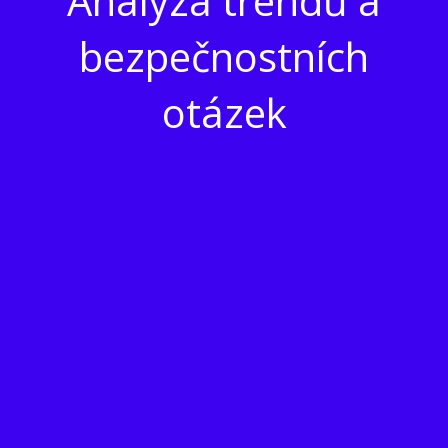
Analýza trendů a
bezpečnostních
otázek