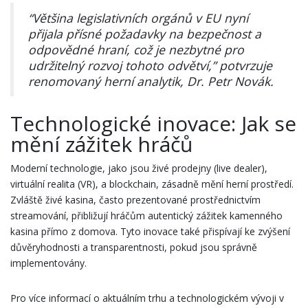
“Většina legislativních orgánů v EU nyní
přijala přísné požadavky na bezpečnost a
odpovědné hraní, což je nezbytné pro
udržitelný rozvoj tohoto odvětví,” potvrzuje
renomovaný herní analytik, Dr. Petr Novák.
Technologické inovace: Jak se
mění zážitek hráčů
Moderní technologie, jako jsou živé prodejny (live dealer),
virtuální realita (VR), a blockchain, zásadně mění herní prostředí.
Zvláště živé kasina, často prezentované prostřednictvím
streamování, přibližují hráčům autentický zážitek kamenného
kasina přímo z domova. Tyto inovace také přispívají ke zvýšení
důvěryhodnosti a transparentnosti, pokud jsou správně
implementovány.
Pro více informací o aktuálním trhu a technologickém vývoji v