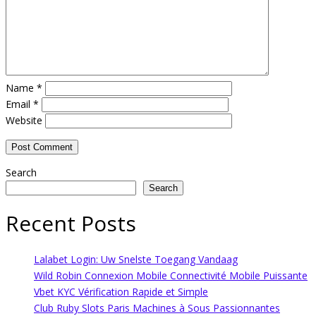
Name
*
Email
*
Website
Search
Search
Recent Posts
Lalabet Login: Uw Snelste Toegang Vandaag
Wild Robin Connexion Mobile Connectivité Mobile Puissante
Vbet KYC Vérification Rapide et Simple
Club Ruby Slots Paris Machines à Sous Passionnantes