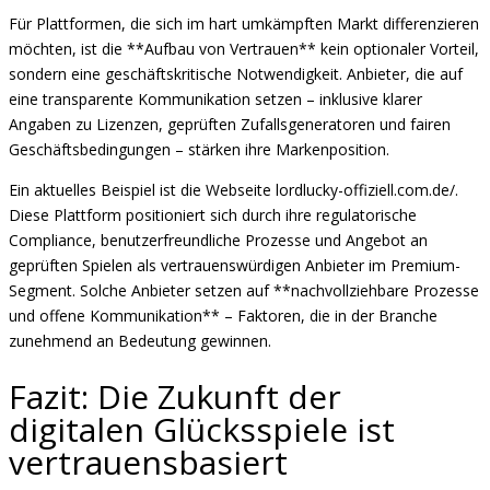
Für Plattformen, die sich im hart umkämpften Markt differenzieren
möchten, ist die **Aufbau von Vertrauen** kein optionaler Vorteil,
sondern eine geschäftskritische Notwendigkeit. Anbieter, die auf
eine transparente Kommunikation setzen – inklusive klarer
Angaben zu Lizenzen, geprüften Zufallsgeneratoren und fairen
Geschäftsbedingungen – stärken ihre Markenposition.
Ein aktuelles Beispiel ist die Webseite lordlucky-offiziell.com.de/.
Diese Plattform positioniert sich durch ihre regulatorische
Compliance, benutzerfreundliche Prozesse und Angebot an
geprüften Spielen als vertrauenswürdigen Anbieter im Premium-
Segment. Solche Anbieter setzen auf **nachvollziehbare Prozesse
und offene Kommunikation** – Faktoren, die in der Branche
zunehmend an Bedeutung gewinnen.
Fazit: Die Zukunft der
digitalen Glücksspiele ist
vertrauensbasiert