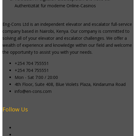
Authentizität für moderne Online-Casinos
Eng-Cons Ltd is an independent elevator and escalator full-service
company based in Nairobi, Kenya. Our company is committed to
solving all of your elevator and escalator challenges. We offer a
wealth of experience and knowledge within our field and welcome
the opportunity to assist you with your needs.
+254 704 755551
+254 704 755551
Mon - Sat 7:00 / 20:00
4th Floor, Suite 408, Blue Violets Plaza, Kindaruma Road
info@en-cons.com
Follow Us