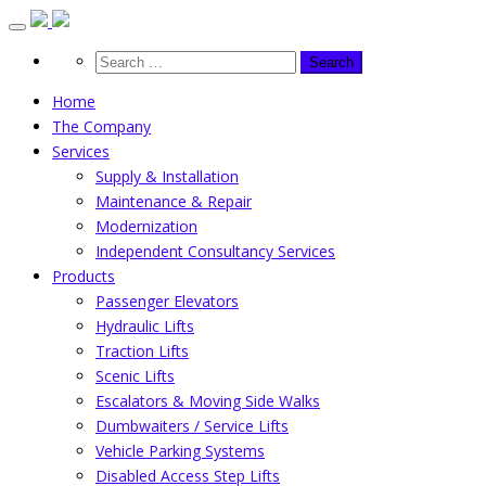
Skip
to
content
Home
The Company
Services
Supply & Installation
Maintenance & Repair
Modernization
Independent Consultancy Services
Products
Passenger Elevators
Hydraulic Lifts
Traction Lifts
Scenic Lifts
Escalators & Moving Side Walks
Dumbwaiters / Service Lifts
Vehicle Parking Systems
Disabled Access Step Lifts