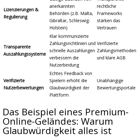
anerkannten
rechtliche
Lizenzierungen &
Behörden (z.B. Malta,
Frameworks
Regulierung
Gibraltar, Schleswig-
stärken das
Holstein)
Vertrauen
Klar kommunizierte
Zahlungsrichtlinien und
Verifizierte
Transparente
schnelle Auszahlungen
Zahlungsmethoden
Auszahlungssysteme
verbessern die
und klare AGB
Nutzerbindung
Echtes Feedback von
Verifizierte
Spielern erhöht die
Unabhängige
Nutzerbewertungen
Glaubwürdigkeit der
Bewertungsportale
Plattform
Das Beispiel eines Premium-
Online-Geländes: Warum
Glaubwürdigkeit alles ist