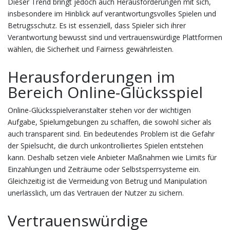
Dieser Trend bringt jedoch auch Herausforderungen mit sich,
insbesondere im Hinblick auf verantwortungsvolles Spielen und
Betrugsschutz. Es ist essenziell, dass Spieler sich ihrer
Verantwortung bewusst sind und vertrauenswürdige Plattformen
wählen, die Sicherheit und Fairness gewährleisten.
Herausforderungen im
Bereich Online-Glücksspiel
Online-Glücksspielveranstalter stehen vor der wichtigen
Aufgabe, Spielumgebungen zu schaffen, die sowohl sicher als
auch transparent sind. Ein bedeutendes Problem ist die Gefahr
der Spielsucht, die durch unkontrolliertes Spielen entstehen
kann. Deshalb setzen viele Anbieter Maßnahmen wie Limits für
Einzahlungen und Zeiträume oder Selbstsperrsysteme ein.
Gleichzeitig ist die Vermeidung von Betrug und Manipulation
unerlässlich, um das Vertrauen der Nutzer zu sichern.
Vertrauenswürdige