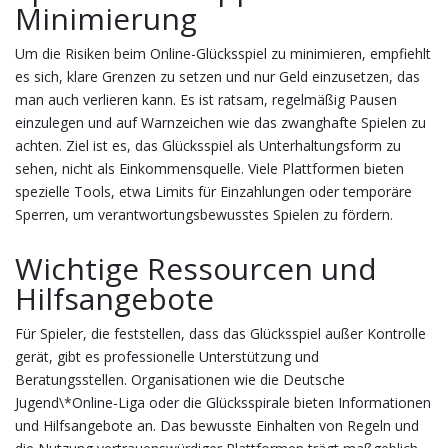
Minimierung
Um die Risiken beim Online-Glücksspiel zu minimieren, empfiehlt
es sich, klare Grenzen zu setzen und nur Geld einzusetzen, das
man auch verlieren kann. Es ist ratsam, regelmäßig Pausen
einzulegen und auf Warnzeichen wie das zwanghafte Spielen zu
achten. Ziel ist es, das Glücksspiel als Unterhaltungsform zu
sehen, nicht als Einkommensquelle. Viele Plattformen bieten
spezielle Tools, etwa Limits für Einzahlungen oder temporäre
Sperren, um verantwortungsbewusstes Spielen zu fördern.
Wichtige Ressourcen und
Hilfsangebote
Für Spieler, die feststellen, dass das Glücksspiel außer Kontrolle
gerät, gibt es professionelle Unterstützung und
Beratungsstellen. Organisationen wie die Deutsche
Jugend\*Online-Liga oder die Glücksspirale bieten Informationen
und Hilfsangebote an. Das bewusste Einhalten von Regeln und