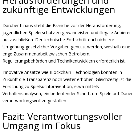
Herausforderungen und
zukünftige Entwicklungen
Darüber hinaus steht die Branche vor der Herausforderung,
jugendlichen Spielerschutz zu gewährleisten und illegale Anbieter
auszuschließen. Der technische Fortschritt darf nicht zur
Umgehung gesetzlicher Vorgaben genutzt werden, weshalb eine
enge Zusammenarbeit zwischen Betreibern,
Regulierungsbehörden und Technikentwicklern erforderlich ist.
Innovative Ansätze wie Blockchain-Technologien könnten in
Zukunft die Transparenz noch weiter erhöhen. Gleichzeitig ist die
Forschung zu Spielsuchtprävention, etwa mittels
Verhaltensanalysen, ein bedeutender Schritt, um Spiele auf Dauer
verantwortungsvoll zu gestalten.
Fazit: Verantwortungsvoller
Umgang im Fokus