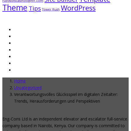
rubyslotscasinologinfr.com
Theme
WordPress
Tips
Tower Rush
Home
Uncategorized
Verantwortungsvolles Glücksspiel im digitalen Zeitalter:
Trends, Herausforderungen und Perspektiven
Eng-Cons Ltd is an independent elevator and escalator full-service
company based in Nairobi, Kenya. Our company is committed to