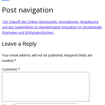
Share
Post navigation
Die Zukunft des Online-Glücksspiels: Innovationen, Regulierung
und das Spielerlebnis im Wandel
Digital Innovation im Einzelhandel:
Strategien und Erfolgsgeschichten
Leave a Reply
Your email address will not be published.
Required fields are
marked
*
Comment
*