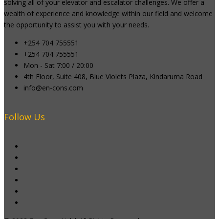
solving all of your elevator and escalator challenges. We offer a
wealth of experience and knowledge within our field and welcome
the opportunity to assist you with your needs.
+254 704 755551
+254 704 755551
Mon - Sat 7:00 / 20:00
4th Floor, Suite 408, Blue Violets Plaza, Kindaruma Road
info@en-cons.com
Follow Us