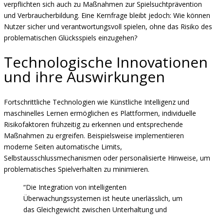
verpflichten sich auch zu Maßnahmen zur Spielsuchtprävention
und Verbraucherbildung. Eine Kernfrage bleibt jedoch: Wie können
Nutzer sicher und verantwortungsvoll spielen, ohne das Risiko des
problematischen Glücksspiels einzugehen?
Technologische Innovationen
und ihre Auswirkungen
Fortschrittliche Technologien wie Künstliche Intelligenz und
maschinelles Lernen ermöglichen es Plattformen, individuelle
Risikofaktoren frühzeitig zu erkennen und entsprechende
Maßnahmen zu ergreifen. Beispielsweise implementieren
moderne Seiten automatische Limits,
Selbstausschlussmechanismen oder personalisierte Hinweise, um
problematisches Spielverhalten zu minimieren.
“Die Integration von intelligenten
Überwachungssystemen ist heute unerlässlich, um
das Gleichgewicht zwischen Unterhaltung und