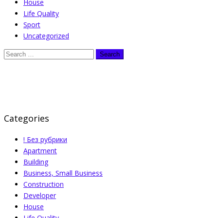
House
Life Quality
Sport
Uncategorized
Categories
! Без рубрики
Apartment
Building
Business, Small Business
Construction
Developer
House
Life Quality