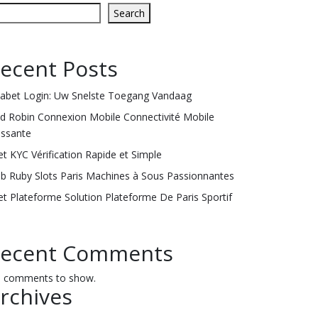
Search
ecent Posts
labet Login: Uw Snelste Toegang Vandaag
ld Robin Connexion Mobile Connectivité Mobile
issante
et KYC Vérification Rapide et Simple
ub Ruby Slots Paris Machines à Sous Passionnantes
et Plateforme Solution Plateforme De Paris Sportif
ecent Comments
 comments to show.
rchives