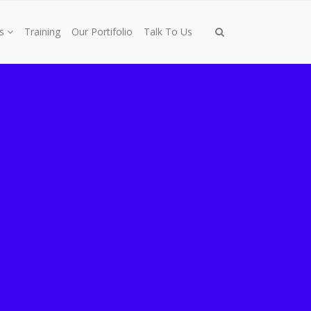
s
Training
Our Portifolio
Talk To Us