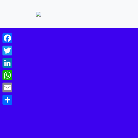
Facebook
Twitter
LinkedIn
WhatsApp
Email
Share