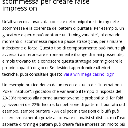
scommessa per creare false
impressioni
Un’altra tecnica avanzata consiste nel manipolare il timing delle
scommesse e la coerenza dei pattern di puntata. Per esempio, un
giocatore esperto può adottare un “timing variabile”, alternando
momenti di scommessa rapida a pause strategiche, per simulare
indecisione o forza. Questo tipo di comportamento può indurre gli
avversari a interpretare erroneamente il range di mani possedute,
e molti trovano utile conoscere questa strategia per migliorare le
proprie capacità di gioco. Se desideri approfondire ulteriori
tecniche, puoi consultare questo
vai a win mega casino login
.
Un esempio pratico deriva da un recente studio del “International
Poker Institute”: i giocatori che variavano il tempo di risposta del
20-30% rispetto alla norma aumentavano le probabilità di far fold
gli avversari del 22%. Inoltre, la ripetizione di pattern di puntata (ad
esempio, sempre puntare 70% del pot in situazioni di bluff) può
essere smascherata grazie a software di analisi statistica, ma l’uso
sapiente di timing e pattern può creare false impressioni molto più