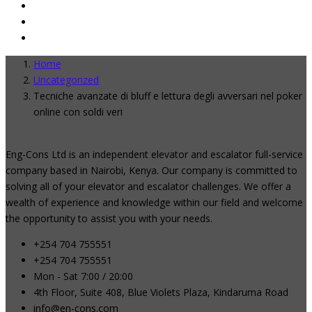
Home
Uncategorized
Tecniche avanzate di bluff e lettura degli avversari nel poker
online con soldi veri
Eng-Cons Ltd is an independent elevator and escalator full-service
company based in Nairobi, Kenya. Our company is committed to
solving all of your elevator and escalator challenges. We offer a
wealth of experience and knowledge within our field and welcome
the opportunity to assist you with your needs.
+254 704 755551
+254 704 755551
Mon - Sat 7:00 / 20:00
4th Floor, Suite 408, Blue Violets Plaza, Kindaruma Road
info@en-cons.com