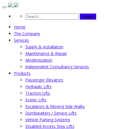
Skip
to
content
Home
The Company
Services
Supply & Installation
Maintenance & Repair
Modernization
Independent Consultancy Services
Products
Passenger Elevators
Hydraulic Lifts
Traction Lifts
Scenic Lifts
Escalators & Moving Side Walks
Dumbwaiters / Service Lifts
Vehicle Parking Systems
Disabled Access Step Lifts