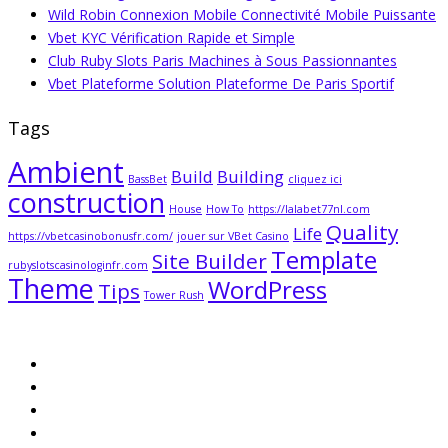
Wild Robin Connexion Mobile Connectivité Mobile Puissante
Vbet KYC Vérification Rapide et Simple
Club Ruby Slots Paris Machines à Sous Passionnantes
Vbet Plateforme Solution Plateforme De Paris Sportif
Tags
Ambient
Build
Building
BassBet
cliquez ici
construction
House
How To
https://lalabet77nl.com
Quality
Life
https://vbetcasinobonusfr.com/
jouer sur VBet Casino
Template
Site Builder
rubyslotscasinologinfr.com
Theme
WordPress
Tips
Tower Rush