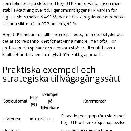
som fokuserar på
slots med hög RTP
kan förvänta sig en mer
stabil avkastning över tid. I genomsnitt ligger RTP-värden för
digitala slots mellan 94-98 %, där de flesta regulerade europeiska
casinon siktar på en RTP omkring 96 %.
Hög RTP innebär inte alltid högre jackpots, men det betyder att
det är större sannolikhet för att vinna mindre, men ofta. För
professionella spelare och den som strävar efter att bevara
kapitalet är detta en strategiskt fördelaktig approach.
Praktiska exempel och
strategiska tillvägagångssätt
Exempel
RTP
Spelautomat
på
Kommentar
(%)
tillverkare
En av de mest populära slots med
Starburst
96.10
NetEnt
hög RTP och enkel spelupplevelse.
Book of
Erbjuder freespins och hög