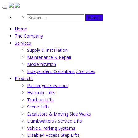
Skip
to
content
Home
The Company
Services
Supply & Installation
Maintenance & Repair
Modernization
Independent Consultancy Services
Products
Passenger Elevators
Hydraulic Lifts
Traction Lifts
Scenic Lifts
Escalators & Moving Side Walks
Dumbwaiters / Service Lifts
Vehicle Parking Systems
Disabled Access Step Lifts