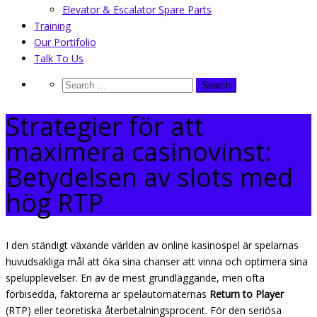
Elevator & Escalator Spare Parts
Training
Our Portifolio
Talk To Us
Strategier för att
maximera casinovinst:
Betydelsen av slots med
hög RTP
I den ständigt växande världen av online kasinospel är spelarnas
huvudsakliga mål att öka sina chanser att vinna och optimera sina
spelupplevelser. En av de mest grundläggande, men ofta
förbisedda, faktorerna är spelautomaternas
Return to Player
(RTP) eller teoretiska återbetalningsprocent. För den seriösa