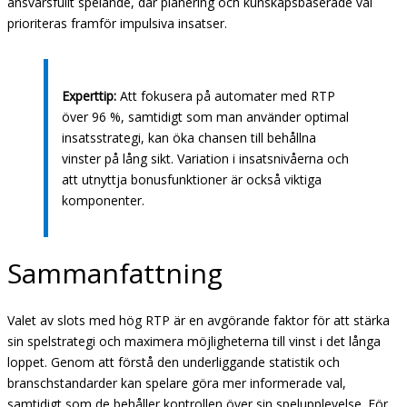
ansvarsfullt spelande, där planering och kunskapsbaserade val
prioriteras framför impulsiva insatser.
Experttip:
Att fokusera på automater med RTP
över 96 %, samtidigt som man använder optimal
insatsstrategi, kan öka chansen till behållna
vinster på lång sikt. Variation i insatsnivåerna och
att utnyttja bonusfunktioner är också viktiga
komponenter.
Sammanfattning
Valet av slots med hög RTP är en avgörande faktor för att stärka
sin spelstrategi och maximera möjligheterna till vinst i det långa
loppet. Genom att förstå den underliggande statistik och
branschstandarder kan spelare göra mer informerade val,
samtidigt som de behåller kontrollen över sin spelupplevelse. För