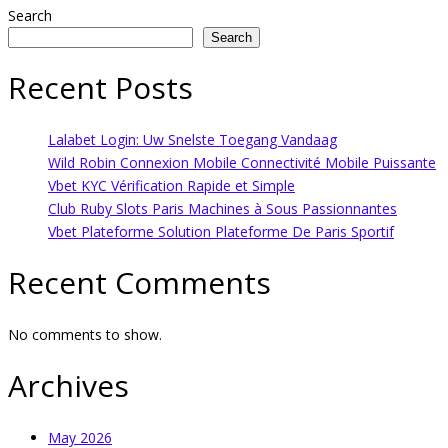
Search
Search
Recent Posts
Lalabet Login: Uw Snelste Toegang Vandaag
Wild Robin Connexion Mobile Connectivité Mobile Puissante
Vbet KYC Vérification Rapide et Simple
Club Ruby Slots Paris Machines à Sous Passionnantes
Vbet Plateforme Solution Plateforme De Paris Sportif
Recent Comments
No comments to show.
Archives
May 2026