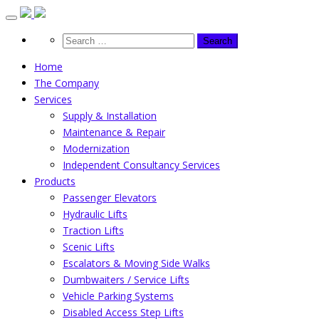
Skip
to
content
Home
The Company
Services
Supply & Installation
Maintenance & Repair
Modernization
Independent Consultancy Services
Products
Passenger Elevators
Hydraulic Lifts
Traction Lifts
Scenic Lifts
Escalators & Moving Side Walks
Dumbwaiters / Service Lifts
Vehicle Parking Systems
Disabled Access Step Lifts