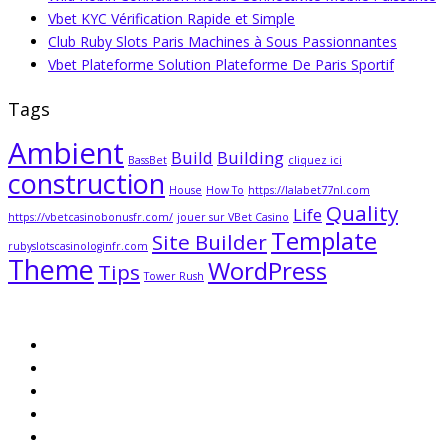
Vbet KYC Vérification Rapide et Simple
Club Ruby Slots Paris Machines à Sous Passionnantes
Vbet Plateforme Solution Plateforme De Paris Sportif
Tags
Ambient
Build
Building
BassBet
cliquez ici
construction
House
How To
https://lalabet77nl.com
Quality
Life
https://vbetcasinobonusfr.com/
jouer sur VBet Casino
Template
Site Builder
rubyslotscasinologinfr.com
Theme
WordPress
Tips
Tower Rush