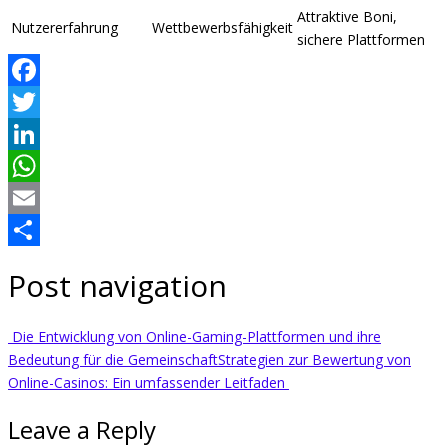
Attraktive Boni,
Nutzererfahrung
Wettbewerbsfähigkeit
sichere Plattformen
Facebook
Twitter
LinkedIn
WhatsApp
Email
Share
Post navigation
Die Entwicklung von Online-Gaming-Plattformen und ihre
Bedeutung für die Gemeinschaft
Strategien zur Bewertung von
Online-Casinos: Ein umfassender Leitfaden
Leave a Reply