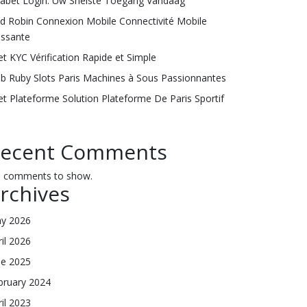
labet Login: Uw Snelste Toegang Vandaag
ld Robin Connexion Mobile Connectivité Mobile
issante
et KYC Vérification Rapide et Simple
ub Ruby Slots Paris Machines à Sous Passionnantes
et Plateforme Solution Plateforme De Paris Sportif
ecent Comments
 comments to show.
rchives
y 2026
ril 2026
ne 2025
bruary 2024
ril 2023