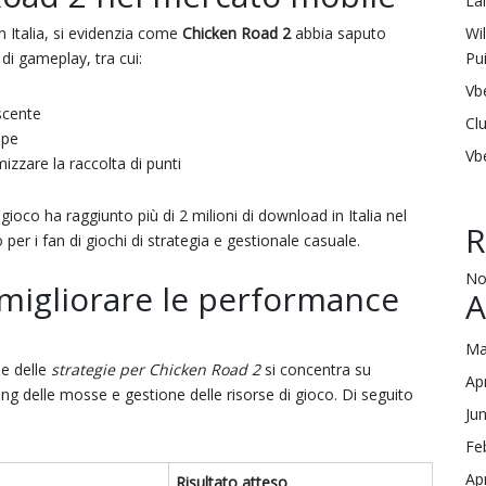
La
Wi
n Italia, si evidenzia come
Chicken Road 2
abbia saputo
Pu
di gameplay, tra cui:
Vb
escente
Cl
ppe
Vb
zzare la raccolta di punti
il gioco ha raggiunto più di 2 milioni di download in Italia nel
R
per i fan di giochi di strategia e gestionale casuale.
No
 migliorare le performance
A
Ma
ne delle
strategie per Chicken Road 2
si concentra su
Ap
ng delle mosse e gestione delle risorse di gioco. Di seguito
Ju
Fe
Ap
Risultato atteso