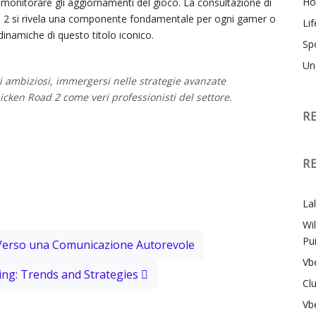
Ho
 monitorare gli aggiornamenti del gioco. La consultazione di
d 2 si rivela una componente fondamentale per ogni gamer o
Lif
 dinamiche di questo titolo iconico.
Sp
Un
i ambiziosi, immergersi nelle strategie avanzate
icken Road 2
come veri professionisti del settore.
R
R
La
Wi
Pu
: Verso una Comunicazione Autorevole
Vb
ing: Trends and Strategies
Cl
Vb