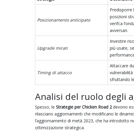
Predisporre 
posizioni st
Posizionamento anticipato
verifca l’ond
avversari.
Investire ris
Upgrade mirati
più usate, se
performance
Attaccare du
Timing di attacco
vulnerabilità
sfruttando l
Analisi del ruolo degli
Spesso, le
Strategie per Chicken Road 2
devono esse
rilasciano aggiornamenti che modificano le dinam
l’aggiornamento di metà 2023, che ha introdotto nuo
ottimizzazione strategica.