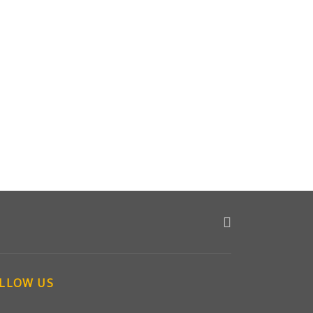
LLOW US