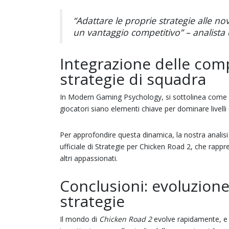
“Adattare le proprie strategie alle 
un vantaggio competitivo” – analista d
Integrazione delle comp
strategie di squadra
In Modern Gaming Psychology, si sottolinea come le
giocatori siano elementi chiave per dominare livelli 
Per approfondire questa dinamica, la nostra analisi s
ufficiale di Strategie per Chicken Road 2, che rappr
altri appassionati.
Conclusioni: evoluzione
strategie
Il mondo di
Chicken Road 2
evolve rapidamente, e