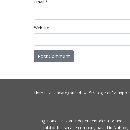
Email
*
Website
Home
Uncategorized
Strategie di Sviluppo
Eng-Cons Ltd is an independent elevator and
escalator full-service company based in Nairobi,