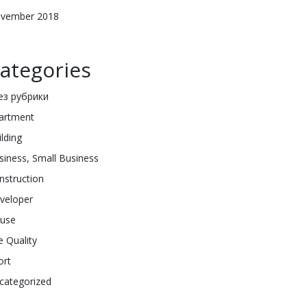
vember 2018
ategories
Без рубрики
artment
ilding
siness, Small Business
nstruction
veloper
use
e Quality
ort
categorized