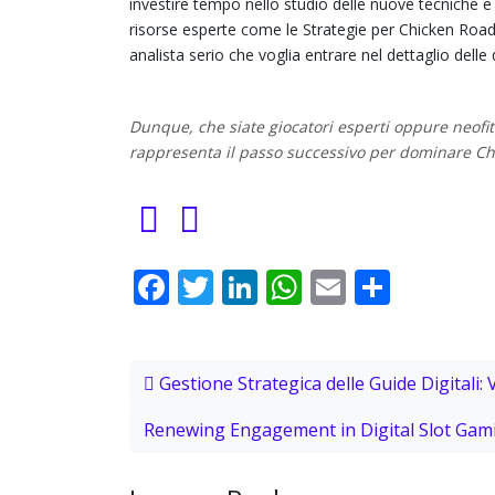
investire tempo nello studio delle nuove tecniche e
risorse esperte come le Strategie per Chicken Roa
analista serio che voglia entrare nel dettaglio delle
Dunque, che siate giocatori esperti oppure neofit
rappresenta il passo successivo per dominare
Ch
Facebook
Twitter
LinkedIn
WhatsApp
Email
Share
Post navigation
Gestione Strategica delle Guide Digitali
Renewing Engagement in Digital Slot Gam