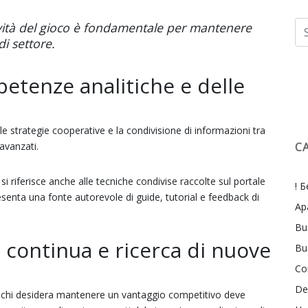
novità del gioco è fondamentale per mantenere
i settore.
etenze analitiche e delle
 strategie cooperative e la condivisione di informazioni tra
avanzati.
C
i riferisce anche alle tecniche condivise raccolte sul portale
! 
esenta una fonte autorevole di guide, tutorial e feedback di
Ap
Bu
 continua e ricerca di nuove
Bu
Co
De
 chi desidera mantenere un vantaggio competitivo deve