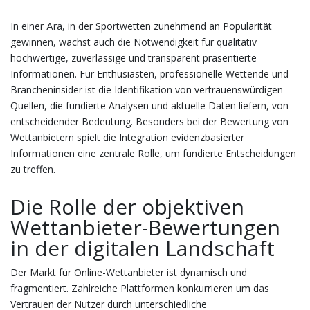
In einer Ära, in der Sportwetten zunehmend an Popularität
gewinnen, wächst auch die Notwendigkeit für qualitativ
hochwertige, zuverlässige und transparent präsentierte
Informationen. Für Enthusiasten, professionelle Wettende und
Brancheninsider ist die Identifikation von vertrauenswürdigen
Quellen, die fundierte Analysen und aktuelle Daten liefern, von
entscheidender Bedeutung. Besonders bei der Bewertung von
Wettanbietern spielt die Integration evidenzbasierter
Informationen eine zentrale Rolle, um fundierte Entscheidungen
zu treffen.
Die Rolle der objektiven
Wettanbieter-Bewertungen
in der digitalen Landschaft
Der Markt für Online-Wettanbieter ist dynamisch und
fragmentiert. Zahlreiche Plattformen konkurrieren um das
Vertrauen der Nutzer durch unterschiedliche