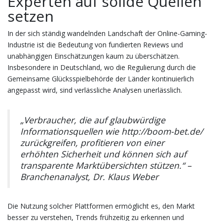
Experten auf solide Quellen
setzen
In der sich ständig wandelnden Landschaft der Online-Gaming-
Industrie ist die Bedeutung von fundierten Reviews und
unabhängigen Einschätzungen kaum zu überschätzen.
Insbesondere in Deutschland, wo die Regulierung durch die
Gemeinsame Glücksspielbehörde der Länder kontinuierlich
angepasst wird, sind verlässliche Analysen unerlässlich.
„Verbraucher, die auf glaubwürdige
Informationsquellen wie http://boom-bet.de/
zurückgreifen, profitieren von einer
erhöhten Sicherheit und können sich auf
transparente Marktübersichten stützen.“ –
Branchenanalyst, Dr. Klaus Weber
Die Nutzung solcher Plattformen ermöglicht es, den Markt
besser zu verstehen, Trends frühzeitig zu erkennen und