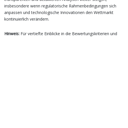
insbesondere wenn regulatorische Rahmenbedingungen sich
anpassen und technologische Innovationen den Wettmarkt
kontinuierlich verändern.
Hinweis:
Für vertiefte Einblicke in die Bewertungskriterien und
aktuelle Marktanalysen besuchen Sie bitte http://boom-bet.de/.
Autor: Max Mustermann — Digital Economy Analyst & Content-
Experte für den Bereich Sportwetten. Mit Fokus auf Transparenz
und nachhaltiger Branchenentwicklung.
Facebook
Twitter
LinkedIn
WhatsApp
Email
Share
Post navigation
Die Zukunft des Online-Glücksspiels:
Nachhaltigkeit, Regulierung und Innovation