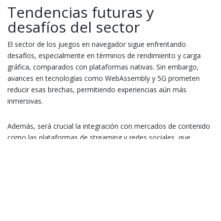
Tendencias futuras y
desafíos del sector
El sector de los juegos en navegador sigue enfrentando
desafíos, especialmente en términos de rendimiento y carga
gráfica, comparados con plataformas nativas. Sin embargo,
avances en tecnologías como WebAssembly y 5G prometen
reducir esas brechas, permitiendo experiencias aún más
inmersivas.
Además, será crucial la integración con mercados de contenido
como las plataformas de streaming y redes sociales, que
permitirán viralizar aún más estos juegos y fomentar
comunidades activas en torno a la conservación y la educación
ambiental.
Conclusión: ¿El juego en
navegador, el futuro del