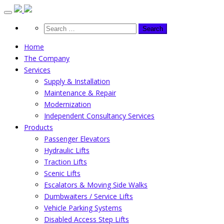
Skip
to
content
Home
The Company
Services
Supply & Installation
Maintenance & Repair
Modernization
Independent Consultancy Services
Products
Passenger Elevators
Hydraulic Lifts
Traction Lifts
Scenic Lifts
Escalators & Moving Side Walks
Dumbwaiters / Service Lifts
Vehicle Parking Systems
Disabled Access Step Lifts