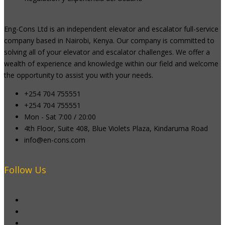
Eng-Cons Ltd is an independent elevator and escalator full-service
company based in Nairobi, Kenya. Our company is committed to
solving all of your elevator and escalator challenges. We offer a
wealth of experience and knowledge within our field and welcome
the opportunity to assist you with your needs.
+254 704 755551
+254 704 755551
Mon - Sat 7:00 / 20:00
4th Floor, Suite 408, Blue Violets Plaza, Kindaruma Road
info@en-cons.com
Follow Us