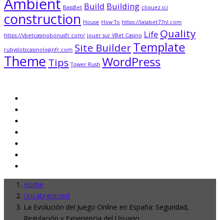
Ambient
Build
Building
BassBet
cliquez ici
construction
House
How To
https://lalabet77nl.com
Quality
Life
https://vbetcasinobonusfr.com/
jouer sur VBet Casino
Template
Site Builder
rubyslotscasinologinfr.com
Theme
WordPress
Tips
Tower Rush
Home
Uncategorized
La Evolución del Juego Online en España: Seguridad,
Regulación y Experiencia del Usuario