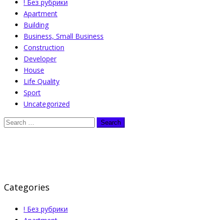
! Без рубрики
Apartment
Building
Business, Small Business
Construction
Developer
House
Life Quality
Sport
Uncategorized
Categories
! Без рубрики