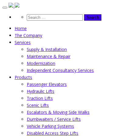
Skip
to
content
Home
The Company
Services
Supply & Installation
Maintenance & Repair
Modernization
Independent Consultancy Services
Products
Passenger Elevators
Hydraulic Lifts
Traction Lifts
Scenic Lifts
Escalators & Moving Side Walks
Dumbwaiters / Service Lifts
Vehicle Parking Systems
Disabled Access Step Lifts