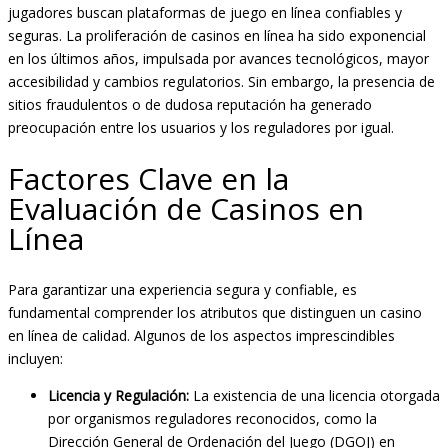
jugadores buscan plataformas de juego en línea confiables y
seguras. La proliferación de casinos en línea ha sido exponencial
en los últimos años, impulsada por avances tecnológicos, mayor
accesibilidad y cambios regulatorios. Sin embargo, la presencia de
sitios fraudulentos o de dudosa reputación ha generado
preocupación entre los usuarios y los reguladores por igual.
Factores Clave en la
Evaluación de Casinos en
Línea
Para garantizar una experiencia segura y confiable, es
fundamental comprender los atributos que distinguen un casino
en línea de calidad. Algunos de los aspectos imprescindibles
incluyen:
Licencia y Regulación:
La existencia de una licencia otorgada
por organismos reguladores reconocidos, como la
Dirección General de Ordenación del Juego (DGOJ) en