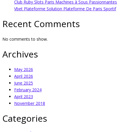
Club Ruby Slots Paris Machines à Sous Passionnantes
Vbet Plateforme Solution Plateforme De Paris Sportif
Recent Comments
No comments to show.
Archives
May 2026
April 2026
June 2025
February 2024
April 2023
November 2018
Categories