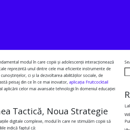
undamental modul în care copiii și adolescenții interacționează
Se
itale reprezintă unul dintre cele mai eficiente instrumente de
unoștințelor, ci și la dezvoltarea abilităților sociale, de
eastă peisaj din ce în ce mai inovator,
aplicația Fruitcocktail
l aplicării celor mai avansate tehnologii în domeniul educației
R
La
hea Tactică, Noua Strategie
Wi
Pu
cațiile digitale complexe, modul în care ne stimulăm copiii să
ile indică faptul că:
Vb