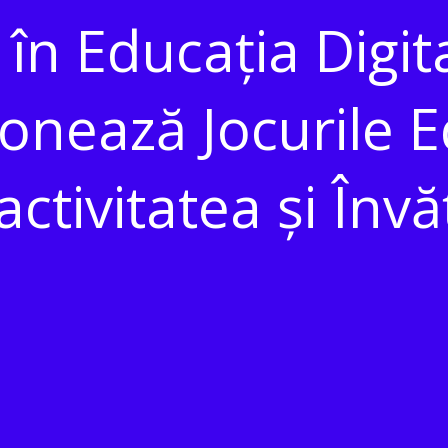
 în Educația Digi
onează Jocurile 
activitatea și Înv