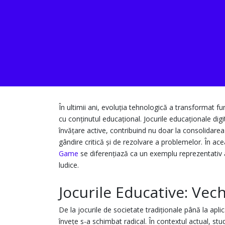
În ultimii ani, evoluția tehnologică a transformat f
cu conținutul educațional. Jocurile educaționale dig
învățare active, contribuind nu doar la consolidarea c
gândire critică și de rezolvare a problemelor. În ac
Game
se diferențiază ca un exemplu reprezentativ a
ludice.
Jocurile Educative: Vec
De la jocurile de societate tradiționale până la apli
învețe s-a schimbat radical. În contextul actual, studi