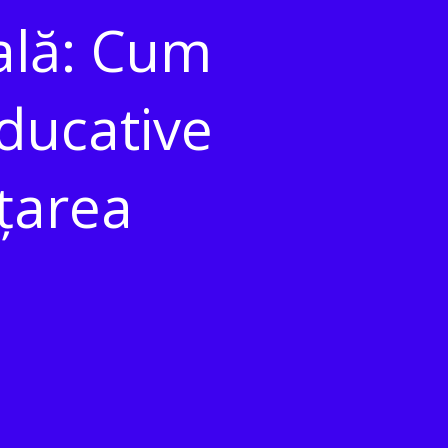
tală: Cum
Educative
ățarea