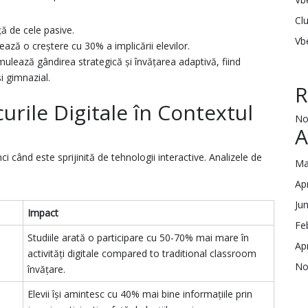
Cl
ță de cele pasive.
Vb
ează o creștere cu 30% a implicării elevilor.
mulează gândirea strategică și învățarea adaptivă, fiind
și gimnazial.
R
urile Digitale în Contextul
No
A
i când este sprijinită de tehnologii interactive. Analizele de
Ma
Ap
Ju
Impact
Fe
Studiile arată o participare cu 50-70% mai mare în
Ap
activități digitale compared to traditional classroom
No
învățare.
Elevii își amintesc cu 40% mai bine informațiile prin