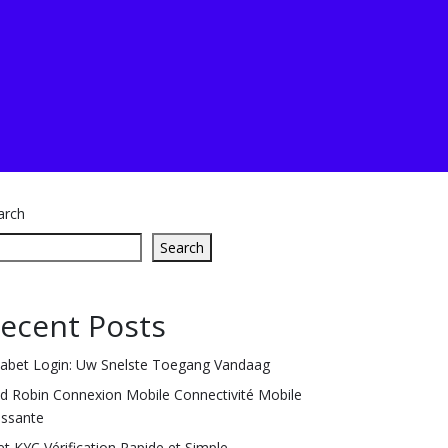
arch
Search
ecent Posts
labet Login: Uw Snelste Toegang Vandaag
ld Robin Connexion Mobile Connectivité Mobile
issante
et KYC Vérification Rapide et Simple