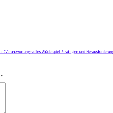
ad 2
Verantwortungsvolles Glücksspiel: Strategien und Herausforderu
d
*