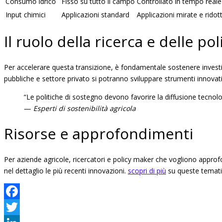
Consumo idrico
Fisso su tutto il campo
Controllato in tempo reale
Input chimici
Applicazioni standard
Applicazioni mirate e ridot
Il ruolo della ricerca e delle po
Per accelerare questa transizione, è fondamentale sostenere investim
pubbliche e settore privato si potranno sviluppare strumenti innovativi
“Le politiche di sostegno devono favorire la diffusione tecnolo
—
Esperti di sostenibilità agricola
Risorse e approfondimenti
Per aziende agricole, ricercatori e policy maker che vogliono approf
nel dettaglio le più recenti innovazioni.
scopri di più
su queste tematich
Facebook