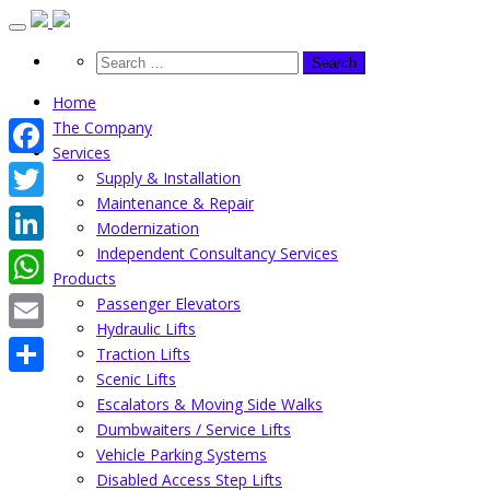
Skip
to
content
Home
The Company
Services
Facebook
Supply & Installation
Maintenance & Repair
Twitter
Modernization
Independent Consultancy Services
LinkedIn
Products
WhatsApp
Passenger Elevators
Hydraulic Lifts
Email
Traction Lifts
Scenic Lifts
Share
Escalators & Moving Side Walks
Dumbwaiters / Service Lifts
Vehicle Parking Systems
Disabled Access Step Lifts