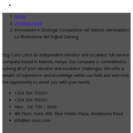
Home
Uncategorized
Innovazioni e Strategie Competitive nel Settore Aeronautico:
La Rivoluzione del Digital Gaming
Eng-Cons Ltd is an independent elevator and escalator full-service
company based in Nairobi, Kenya. Our company is committed to
solving all of your elevator and escalator challenges. We offer a
wealth of experience and knowledge within our field and welcome
the opportunity to assist you with your needs.
+254 704 755551
+254 704 755551
Mon - Sat 7:00 / 20:00
4th Floor, Suite 408, Blue Violets Plaza, Kindaruma Road
info@en-cons.com