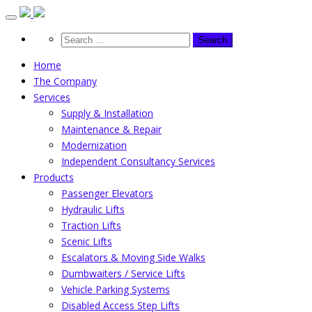
Skip
to
content
Home
The Company
Services
Supply & Installation
Maintenance & Repair
Modernization
Independent Consultancy Services
Products
Passenger Elevators
Hydraulic Lifts
Traction Lifts
Scenic Lifts
Escalators & Moving Side Walks
Dumbwaiters / Service Lifts
Vehicle Parking Systems
Disabled Access Step Lifts