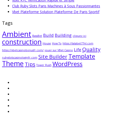
Vbet KYC Vérification Rapide et Simple
Club Ruby Slots Paris Machines à Sous Passionnantes
Vbet Plateforme Solution Plateforme De Paris Sportif
Tags
Ambient
Build
Building
BassBet
cliquez ici
construction
House
How To
https://lalabet77nl.com
Quality
Life
https://vbetcasinobonusfr.com/
jouer sur VBet Casino
Template
Site Builder
rubyslotscasinologinfr.com
Theme
WordPress
Tips
Tower Rush