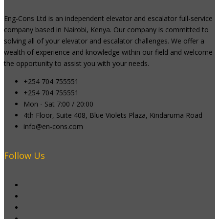
Eng-Cons Ltd is an independent elevator and escalator full-service
company based in Nairobi, Kenya. Our company is committed to
solving all of your elevator and escalator challenges. We offer a
wealth of experience and knowledge within our field and welcome
the opportunity to assist you with your needs.
+254 704 755551
+254 704 755551
Mon - Sat 7:00 / 20:00
4th Floor, Suite 408, Blue Violets Plaza, Kindaruma Road
info@en-cons.com
Follow Us