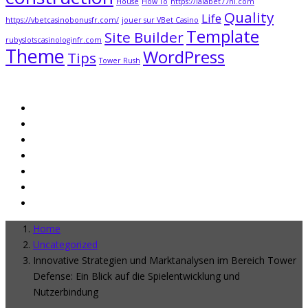
House
How To
https://lalabet77nl.com
Quality
Life
https://vbetcasinobonusfr.com/
jouer sur VBet Casino
Template
Site Builder
rubyslotscasinologinfr.com
Theme
WordPress
Tips
Tower Rush
Home
Uncategorized
Innovative Strategien und Marktanalysen im Bereich Tower
Defense: Ein Blick auf die Spielentwicklung und
Nutzerbindung