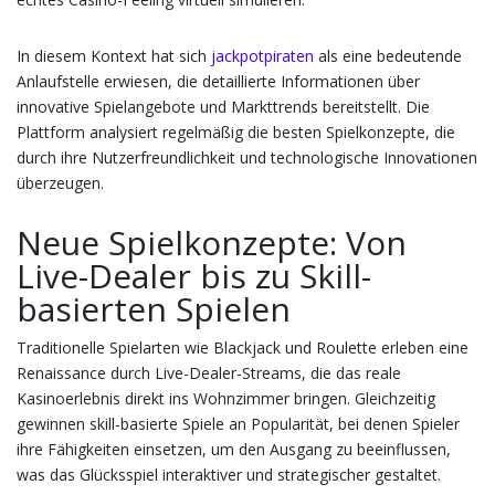
In diesem Kontext hat sich
jackpotpiraten
als eine bedeutende
Anlaufstelle erwiesen, die detaillierte Informationen über
innovative Spielangebote und Markttrends bereitstellt. Die
Plattform analysiert regelmäßig die besten Spielkonzepte, die
durch ihre Nutzerfreundlichkeit und technologische Innovationen
überzeugen.
Neue Spielkonzepte: Von
Live-Dealer bis zu Skill-
basierten Spielen
Traditionelle Spielarten wie Blackjack und Roulette erleben eine
Renaissance durch Live-Dealer-Streams, die das reale
Kasinoerlebnis direkt ins Wohnzimmer bringen. Gleichzeitig
gewinnen skill-basierte Spiele an Popularität, bei denen Spieler
ihre Fähigkeiten einsetzen, um den Ausgang zu beeinflussen,
was das Glücksspiel interaktiver und strategischer gestaltet.