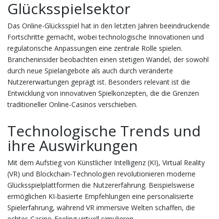
Glücksspielsektor
Das Online-Glücksspiel hat in den letzten Jahren beeindruckende
Fortschritte gemacht, wobei technologische Innovationen und
regulatorische Anpassungen eine zentrale Rolle spielen.
Brancheninsider beobachten einen stetigen Wandel, der sowohl
durch neue Spielangebote als auch durch veränderte
Nutzererwartungen geprägt ist. Besonders relevant ist die
Entwicklung von innovativen Spielkonzepten, die die Grenzen
traditioneller Online-Casinos verschieben.
Technologische Trends und
ihre Auswirkungen
Mit dem Aufstieg von Künstlicher Intelligenz (KI), Virtual Reality
(VR) und Blockchain-Technologien revolutionieren moderne
Glücksspielplattformen die Nutzererfahrung. Beispielsweise
ermöglichen KI-basierte Empfehlungen eine personalisierte
Spielerfahrung, während VR immersive Welten schaffen, die
echtes Casino-Feeling virtuell simulieren.