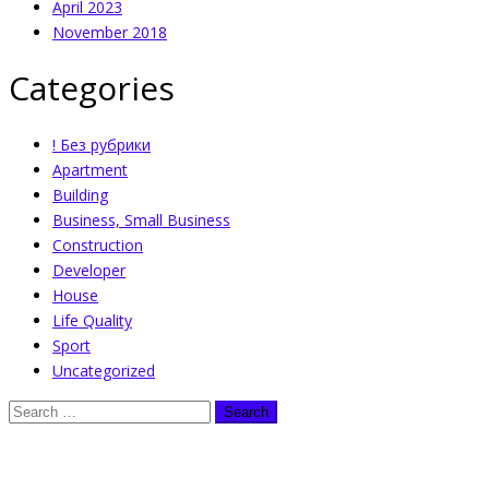
April 2023
November 2018
Categories
! Без рубрики
Apartment
Building
Business, Small Business
Construction
Developer
House
Life Quality
Sport
Uncategorized