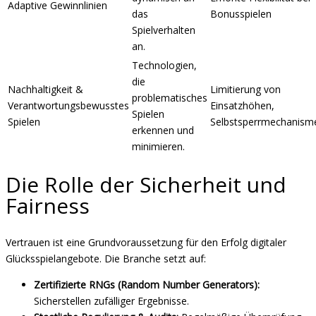
Adaptive Gewinnlinien
das
Bonusspielen
Spielverhalten
an.
Technologien,
die
Nachhaltigkeit &
Limitierung von
problematisches
Verantwortungsbewusstes
Einsatzhöhen,
Spielen
Spielen
Selbstsperrmechanism
erkennen und
minimieren.
Die Rolle der Sicherheit und
Fairness
Vertrauen ist eine Grundvoraussetzung für den Erfolg digitaler
Glücksspielangebote. Die Branche setzt auf:
Zertifizierte RNGs (Random Number Generators):
Sicherstellen zufälliger Ergebnisse.