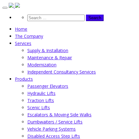
Skip
to
content
Home
The Company
Services
Supply & Installation
Maintenance & Repair
Modernization
Independent Consultancy Services
Products
Passenger Elevators
Hydraulic Lifts
Traction Lifts
Scenic Lifts
Escalators & Moving Side Walks
Dumbwaiters / Service Lifts
Vehicle Parking Systems
Disabled Access Step Lifts