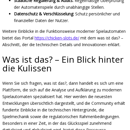
Staatliche Regulierung & Audits:
Regelmäßige Überprüfung
der Automatenspiele durch unabhängige Stellen.
Datenschutz & Verschlüsselung:
Schutz persönlicher und
finanzieller Daten der Nutzer.
Weitere Einblicke in die Funktionsweise moderner Spielautomaten
bietet das Portal
https://chicken-slots.de/
mit dem was ist das? –
Abschnitt, der die technischen Details und Innovationen erklärt.
Was ist das? – Ein Blick hinter
die Kulissen
Wenn Sie sich fragen, was ist das?, dann handelt es sich um eine
Plattform, die sich auf die Analyse und Aufklärung zu modernen
Spielautomaten spezialisiert hat. Hier werden die neuesten
Entwicklungen übersichtlich dargestellt, und die Community erhält
fundierte Einblicke in die technischen Hintergründe, die
Spielmechanik sowie die regulatorischen Rahmenbedingungen.
Besonders in einer Zeit, in der das Glücksspiel zunehmend
digitalisiert und globalisiert wird, bietet diese Ressource