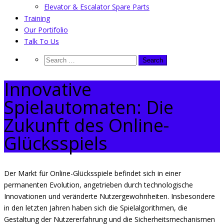
Elevator & Escalator Spare Parts
Training
Our Portifolio
Talk To Us
Innovative
Spielautomaten: Die
Zukunft des Online-
Glücksspiels
Der Markt für Online-Glücksspiele befindet sich in einer
permanenten Evolution, angetrieben durch technologische
Innovationen und veränderte Nutzergewohnheiten. Insbesondere
in den letzten Jahren haben sich die Spielalgorithmen, die
Gestaltung der Nutzererfahrung und die Sicherheitsmechanismen