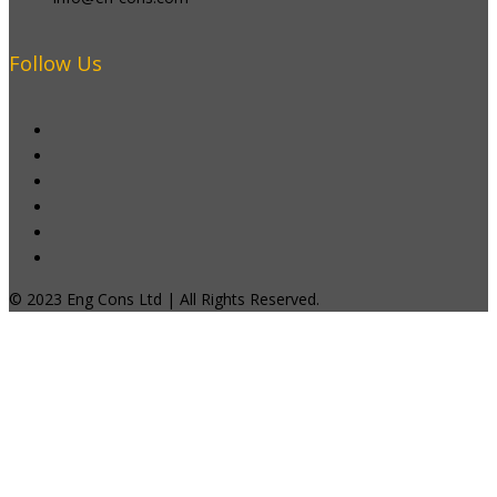
Follow Us
© 2023 Eng Cons Ltd | All Rights Reserved.