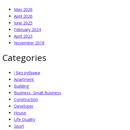
May 2026
April 2026
June 2025
February 2024
April 2023
November 2018
Categories
! Без рубрики
Apartment
Building
Business, Small Business
Construction
Developer
House
Life Quality
Sport