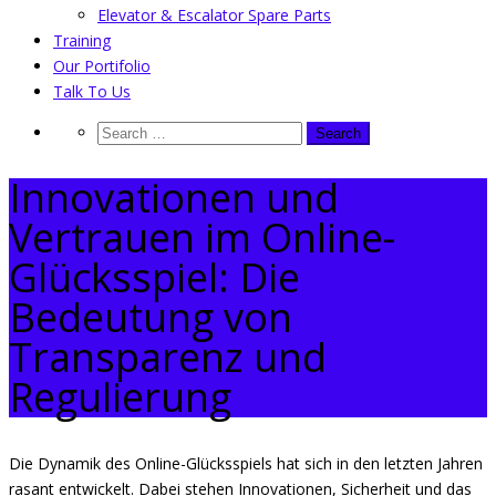
Elevator & Escalator Spare Parts
Training
Our Portifolio
Talk To Us
Innovationen und
Vertrauen im Online-
Glücksspiel: Die
Bedeutung von
Transparenz und
Regulierung
Die Dynamik des Online-Glücksspiels hat sich in den letzten Jahren
rasant entwickelt. Dabei stehen Innovationen, Sicherheit und das