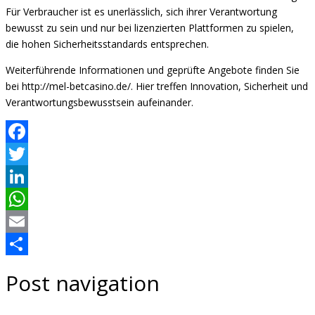
Für Verbraucher ist es unerlässlich, sich ihrer Verantwortung
bewusst zu sein und nur bei lizenzierten Plattformen zu spielen,
die hohen Sicherheitsstandards entsprechen.
Weiterführende Informationen und geprüfte Angebote finden Sie
bei http://mel-betcasino.de/. Hier treffen Innovation, Sicherheit und
Verantwortungsbewusstsein aufeinander.
Facebook
Twitter
LinkedIn
WhatsApp
Email
Share
Post navigation