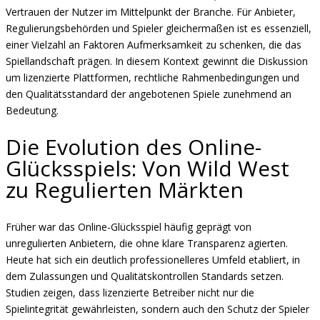
Vertrauen der Nutzer im Mittelpunkt der Branche. Für Anbieter,
Regulierungsbehörden und Spieler gleichermaßen ist es essenziell,
einer Vielzahl an Faktoren Aufmerksamkeit zu schenken, die das
Spiellandschaft prägen. In diesem Kontext gewinnt die Diskussion
um lizenzierte Plattformen, rechtliche Rahmenbedingungen und
den Qualitätsstandard der angebotenen Spiele zunehmend an
Bedeutung.
Die Evolution des Online-
Glücksspiels: Von Wild West
zu Regulierten Märkten
Früher war das Online-Glücksspiel häufig geprägt von
unregulierten Anbietern, die ohne klare Transparenz agierten.
Heute hat sich ein deutlich professionelleres Umfeld etabliert, in
dem Zulassungen und Qualitätskontrollen Standards setzen.
Studien zeigen, dass lizenzierte Betreiber nicht nur die
Spielintegrität gewährleisten, sondern auch den Schutz der Spieler