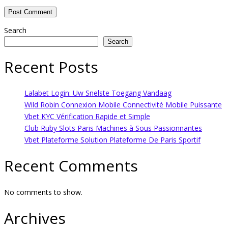
Search
Search
Recent Posts
Lalabet Login: Uw Snelste Toegang Vandaag
Wild Robin Connexion Mobile Connectivité Mobile Puissante
Vbet KYC Vérification Rapide et Simple
Club Ruby Slots Paris Machines à Sous Passionnantes
Vbet Plateforme Solution Plateforme De Paris Sportif
Recent Comments
No comments to show.
Archives