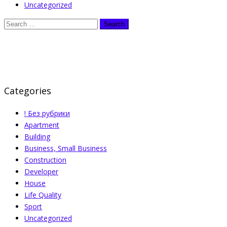
Uncategorized
Categories
! Без рубрики
Apartment
Building
Business, Small Business
Construction
Developer
House
Life Quality
Sport
Uncategorized