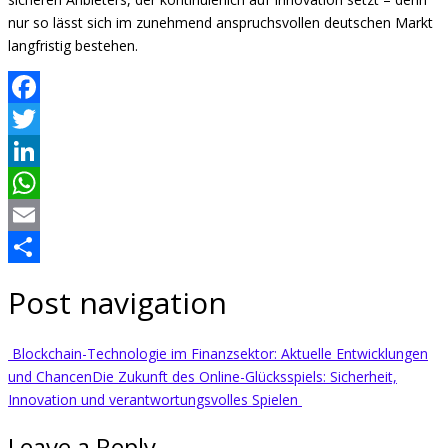
nur so lässt sich im zunehmend anspruchsvollen deutschen Markt
langfristig bestehen.
Facebook
Twitter
LinkedIn
WhatsApp
Email
Share
Post navigation
Blockchain-Technologie im Finanzsektor: Aktuelle Entwicklungen
und Chancen
Die Zukunft des Online-Glücksspiels: Sicherheit,
Innovation und verantwortungsvolles Spielen
Leave a Reply