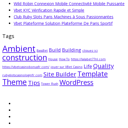
Wild Robin Connexion Mobile Connectivité Mobile Puissante
Vbet KYC Vérification Rapide et Simple
Club Ruby Slots Paris Machines à Sous Passionnantes
Vbet Plateforme Solution Plateforme De Paris Sportif
Tags
Ambient
Build
Building
BassBet
cliquez ici
construction
House
How To
https://lalabet77nl.com
Quality
Life
https://vbetcasinobonusfr.com/
jouer sur VBet Casino
Template
Site Builder
rubyslotscasinologinfr.com
Theme
WordPress
Tips
Tower Rush