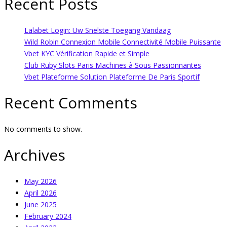
Recent Posts
Lalabet Login: Uw Snelste Toegang Vandaag
Wild Robin Connexion Mobile Connectivité Mobile Puissante
Vbet KYC Vérification Rapide et Simple
Club Ruby Slots Paris Machines à Sous Passionnantes
Vbet Plateforme Solution Plateforme De Paris Sportif
Recent Comments
No comments to show.
Archives
May 2026
April 2026
June 2025
February 2024