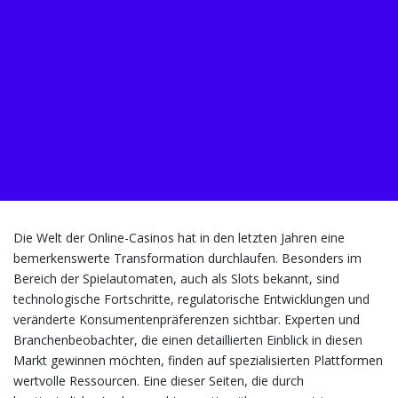
Die Welt der Online-Casinos hat in den letzten Jahren eine
bemerkenswerte Transformation durchlaufen. Besonders im
Bereich der Spielautomaten, auch als Slots bekannt, sind
technologische Fortschritte, regulatorische Entwicklungen und
veränderte Konsumentenpräferenzen sichtbar. Experten und
Branchenbeobachter, die einen detaillierten Einblick in diesen
Markt gewinnen möchten, finden auf spezialisierten Plattformen
wertvolle Ressourcen. Eine dieser Seiten, die durch