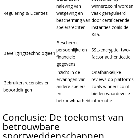
naleving van
winnerz.co.nl worden
Regulering & Licenties
wetgeving en
vaak gereguleerd
bescherming van
door certificerende
spelersrechten
instanties zoals de
Ksa.
Beschermt
persoonlijke en
SSL-encryptie, two-
Beveiligingstechnologieën
financiële
factor authenticatie
gegevens
Inzicht in de
Onafhankelijke
ervaringen van
reviews op platforms
Gebruikersrecensies en
andere spelers
zoals winnerz.co.nl
beoordelingen
en
bieden waardevolle
betrouwbaarheid
informatie.
Conclusie: De toekomst van
betrouwbare
sportweddenschappen