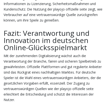
Informationen zu Lizenzierung, Sicherheitsmaßnahmen und
Kundenschutz. Die Nutzung der playojo offizielle seite zeigt, wie
Verbraucher auf eine vertrauenswürdige Quelle zurückgreifen
können, um ihre Spiele zu genießen.
Fazit: Verantwortung und
Innovation im deutschen
Online-Glücksspielmarkt
Mit der zunehmenden Digitalisierung wächst auch die
Verantwortung der Branche, fairen und sicheren Spielbetrieb zu
gewährleisten. Offizielle Plattformen und gut regulierte Anbieter
sind das Rückgrat eines nachhaltigen Marktes. Für deutsche
Spieler ist die Wahl eines vertrauenswürdigen Anbieters, der die
gesetzlichen Vorgaben erfüllt, essenziell. Der Zugang zu
vertrauenswürdigen Quellen wie der playojo offizielle seite
erleichtert die Entscheidung und schützt die Interessen der
Nutzer.