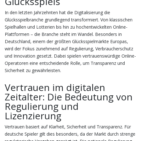
Glücksspiels
In den letzten Jahrzehnten hat die Digitalisierung die
Glücksspielbranche grundlegend transformiert. Von klassischen
Spielhallen und Lotterien bis hin zu hochentwickelten Online-
Plattformen – die Branche steht im Wandel. Besonders in
Deutschland, einem der größten Glücksspielmärkte Europas,
wird der Fokus zunehmend auf Regulierung, Verbraucherschutz
und Innovation gesetzt. Dabei spielen vertrauenswürdige Online-
Operatoren eine entscheidende Rolle, um Transparenz und
Sicherheit zu gewährleisten.
Vertrauen im digitalen
Zeitalter: Die Bedeutung von
Regulierung und
Lizenzierung
Vertrauen basiert auf Klarheit, Sicherheit und Transparenz. Für
deutsche Spieler gilt dies besonders, da der Markt durch strenge