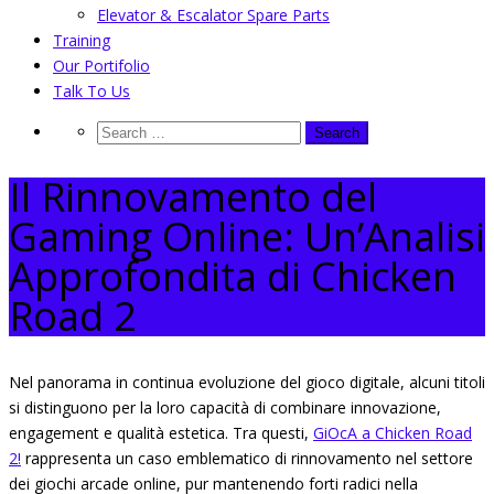
Elevator & Escalator Spare Parts
Training
Our Portifolio
Talk To Us
Il Rinnovamento del
Gaming Online: Un’Analisi
Approfondita di Chicken
Road 2
Nel panorama in continua evoluzione del gioco digitale, alcuni titoli
si distinguono per la loro capacità di combinare innovazione,
engagement e qualità estetica. Tra questi,
GiOcA a Chicken Road
2!
rappresenta un caso emblematico di rinnovamento nel settore
dei giochi arcade online, pur mantenendo forti radici nella