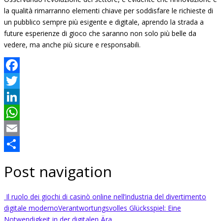
la qualità rimarranno elementi chiave per soddisfare le richieste di
un pubblico sempre più esigente e digitale, aprendo la strada a
future esperienze di gioco che saranno non solo più belle da
vedere, ma anche più sicure e responsabili.
Facebook
Twitter
LinkedIn
WhatsApp
Email
Share
Post navigation
Il ruolo dei giochi di casinò online nell’industria del divertimento
digitale moderno
Verantwortungsvolles Glücksspiel: Eine
Notwendigkeit in der digitalen Ära