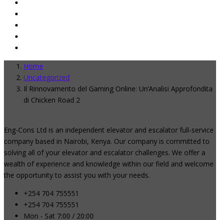
Home
Uncategorized
Il Rinnovamento del Gaming Online: Un’Analisi Approfondita
di Chicken Road 2
Eng-Cons Ltd is an independent elevator and escalator full-service
company based in Nairobi, Kenya. Our company is committed to
solving all of your elevator and escalator challenges. We offer a
wealth of experience and knowledge within our field and welcome
the opportunity to assist you with your needs.
+254 704 755551
+254 704 755551
Mon - Sat 7:00 / 20:00