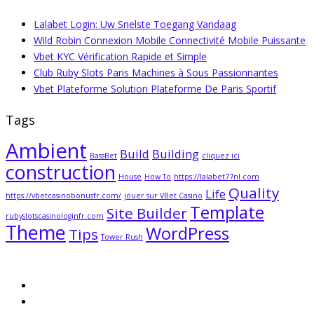
Lalabet Login: Uw Snelste Toegang Vandaag
Wild Robin Connexion Mobile Connectivité Mobile Puissante
Vbet KYC Vérification Rapide et Simple
Club Ruby Slots Paris Machines à Sous Passionnantes
Vbet Plateforme Solution Plateforme De Paris Sportif
Tags
Ambient
Build
Building
BassBet
cliquez ici
construction
House
How To
https://lalabet77nl.com
Quality
Life
https://vbetcasinobonusfr.com/
jouer sur VBet Casino
Template
Site Builder
rubyslotscasinologinfr.com
Theme
WordPress
Tips
Tower Rush